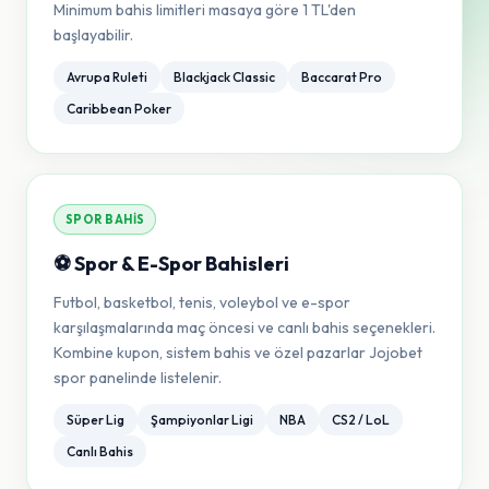
Minimum bahis limitleri masaya göre 1 TL'den
başlayabilir.
Avrupa Ruleti
Blackjack Classic
Baccarat Pro
Caribbean Poker
SPOR BAHIS
⚽ Spor & E-Spor Bahisleri
Futbol, basketbol, tenis, voleybol ve e-spor
karşılaşmalarında maç öncesi ve canlı bahis seçenekleri.
Kombine kupon, sistem bahis ve özel pazarlar Jojobet
spor panelinde listelenir.
Süper Lig
Şampiyonlar Ligi
NBA
CS2 / LoL
Canlı Bahis