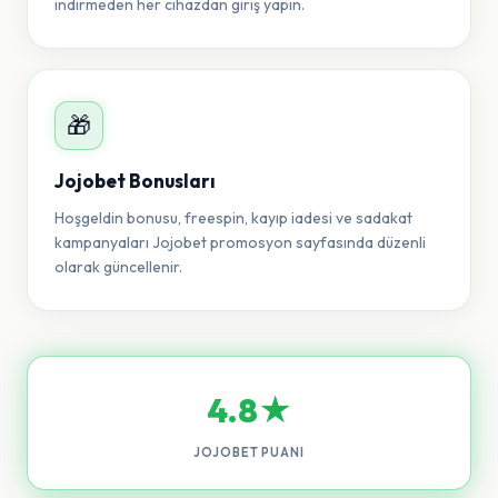
indirmeden her cihazdan giriş yapın.
🎁
Jojobet Bonusları
Hoşgeldin bonusu, freespin, kayıp iadesi ve sadakat
kampanyaları Jojobet promosyon sayfasında düzenli
olarak güncellenir.
4.8★
JOJOBET PUANI