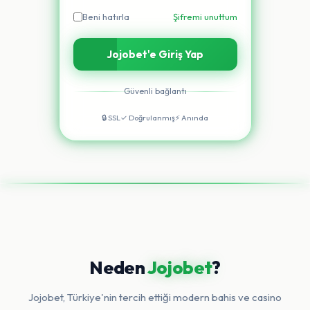
Beni hatırla
Şifremi unuttum
Jojobet'e Giriş Yap
Güvenli bağlantı
🔒 SSL
✓ Doğrulanmış
⚡ Anında
Neden
Jojobet
?
Jojobet, Türkiye'nin tercih ettiği modern bahis ve casino