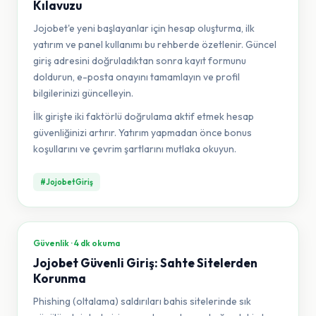
Kılavuzu
Jojobet'e yeni başlayanlar için hesap oluşturma, ilk
yatırım ve panel kullanımı bu rehberde özetlenir. Güncel
giriş adresini doğruladıktan sonra kayıt formunu
doldurun, e-posta onayını tamamlayın ve profil
bilgilerinizi güncelleyin.
İlk girişte iki faktörlü doğrulama aktif etmek hesap
güvenliğinizi artırır. Yatırım yapmadan önce bonus
koşullarını ve çevrim şartlarını mutlaka okuyun.
#JojobetGiriş
Güvenlik · 4 dk okuma
Jojobet Güvenli Giriş: Sahte Sitelerden
Korunma
Phishing (oltalama) saldırıları bahis sitelerinde sık