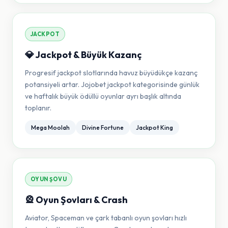
JACKPOT
💎 Jackpot & Büyük Kazanç
Progresif jackpot slotlarında havuz büyüdükçe kazanç
potansiyeli artar. Jojobet jackpot kategorisinde günlük
ve haftalık büyük ödüllü oyunlar ayrı başlık altında
toplanır.
Mega Moolah
Divine Fortune
Jackpot King
OYUN ŞOVU
🎡 Oyun Şovları & Crash
Aviator, Spaceman ve çark tabanlı oyun şovları hızlı