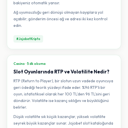
bakiyeniz otomatik yansır.
Ağ uyumsuzluğu geri dönüşü olmayan kayıplara yol
açabilir; gönderim öncesi ağ ve adresi iki kez kontrol
edin.
#JojobetKripto
Casino · 5 dk okuma
Slot Oyunlarında RTP ve Volatilite Nedir?
RTP (Return to Player), bir slotun uzun vadede oyuncuya
geri ödediği teorik yüzdeyi ifade eder. %96 RTP'li bir
oyun, istatistiksel olarak her 100 TL'den 96 TL'sini geri
döndürür. Volatilite ise kazanç sıklığını ve büyüklüğünü
belirler.
Düşük volatilite sık küçük kazançlar, yüksek volatilite
seyrek büyük kazançlar sunar. Jojobet slot kataloğunda