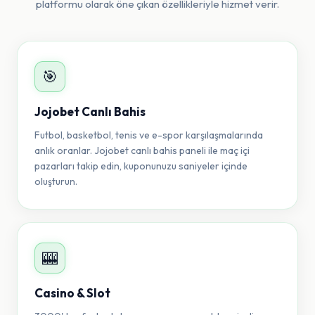
platformu olarak öne çıkan özellikleriyle hizmet verir.
🎯
Jojobet Canlı Bahis
Futbol, basketbol, tenis ve e-spor karşılaşmalarında
anlık oranlar. Jojobet canlı bahis paneli ile maç içi
pazarları takip edin, kuponunuzu saniyeler içinde
oluşturun.
🎰
Casino & Slot