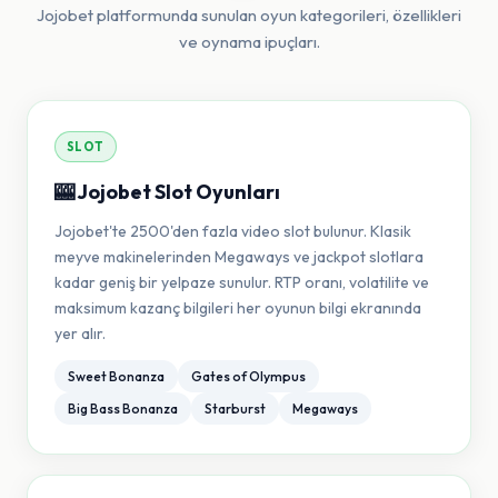
Jojobet platformunda sunulan oyun kategorileri, özellikleri
ve oynama ipuçları.
SLOT
🎰 Jojobet Slot Oyunları
Jojobet'te 2500'den fazla video slot bulunur. Klasik
meyve makinelerinden Megaways ve jackpot slotlara
kadar geniş bir yelpaze sunulur. RTP oranı, volatilite ve
maksimum kazanç bilgileri her oyunun bilgi ekranında
yer alır.
Sweet Bonanza
Gates of Olympus
Big Bass Bonanza
Starburst
Megaways