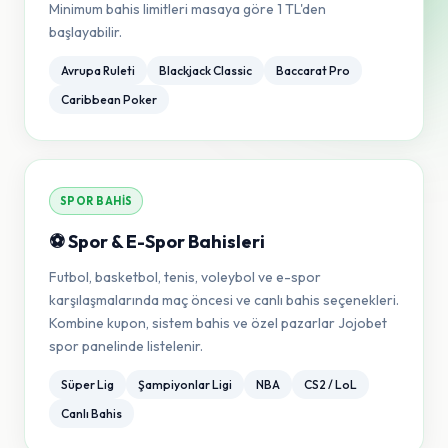
Minimum bahis limitleri masaya göre 1 TL'den
başlayabilir.
Avrupa Ruleti
Blackjack Classic
Baccarat Pro
Caribbean Poker
SPOR BAHIS
⚽ Spor & E-Spor Bahisleri
Futbol, basketbol, tenis, voleybol ve e-spor
karşılaşmalarında maç öncesi ve canlı bahis seçenekleri.
Kombine kupon, sistem bahis ve özel pazarlar Jojobet
spor panelinde listelenir.
Süper Lig
Şampiyonlar Ligi
NBA
CS2 / LoL
Canlı Bahis