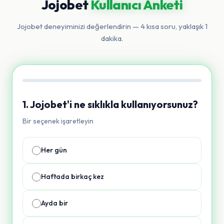
Jojobet
Kullanıcı Anketi
Jojobet deneyiminizi değerlendirin — 4 kısa soru, yaklaşık 1
dakika.
1. Jojobet'i ne sıklıkla kullanıyorsunuz?
Bir seçenek işaretleyin
Her gün
Haftada birkaç kez
Ayda bir