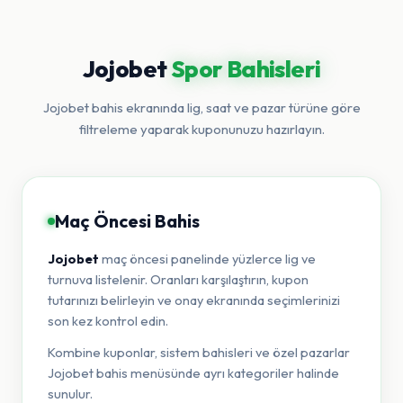
Jojobet
Spor Bahisleri
Jojobet bahis ekranında lig, saat ve pazar türüne göre
filtreleme yaparak kuponunuzu hazırlayın.
Maç Öncesi Bahis
Jojobet
maç öncesi panelinde yüzlerce lig ve
turnuva listelenir. Oranları karşılaştırın, kupon
tutarınızı belirleyin ve onay ekranında seçimlerinizi
son kez kontrol edin.
Kombine kuponlar, sistem bahisleri ve özel pazarlar
Jojobet bahis menüsünde ayrı kategoriler halinde
sunulur.