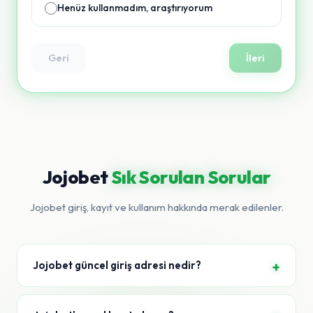
Henüz kullanmadım, araştırıyorum
Geri
İleri
Jojobet
Sık Sorulan Sorular
Jojobet giriş, kayıt ve kullanım hakkında merak edilenler.
Jojobet güncel giriş adresi nedir?