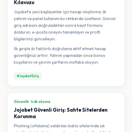
Kılavuzu
Jojobet'e yeni başlayanlar için hesap oluşturma, ilk
yatırım ve panel kullanımı bu rehberde özetlenir. Güncel
giriş adresini doğruladıktan sonra kayıt formunu
doldurun, e-posta onayını tamamlayın ve profil
bilgilerinizi güncelleyin.
İlk girişte iki faktörlü doğrulama aktif etmek hesap
güvenliğinizi artırır. Yatırım yapmadan önce bonus
koşullarını ve çevrim şartlarını mutlaka okuyun.
#JojobetGiriş
Güvenlik · 4 dk okuma
Jojobet Güvenli Giriş: Sahte Sitelerden
Korunma
Phishing (oltalama) saldırıları bahis sitelerinde sık