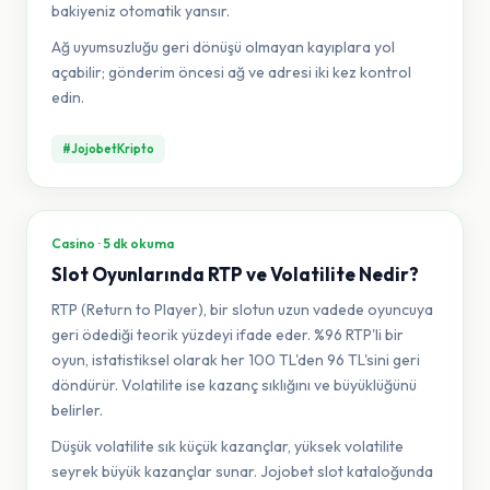
bakiyeniz otomatik yansır.
Ağ uyumsuzluğu geri dönüşü olmayan kayıplara yol
açabilir; gönderim öncesi ağ ve adresi iki kez kontrol
edin.
#JojobetKripto
Casino · 5 dk okuma
Slot Oyunlarında RTP ve Volatilite Nedir?
RTP (Return to Player), bir slotun uzun vadede oyuncuya
geri ödediği teorik yüzdeyi ifade eder. %96 RTP'li bir
oyun, istatistiksel olarak her 100 TL'den 96 TL'sini geri
döndürür. Volatilite ise kazanç sıklığını ve büyüklüğünü
belirler.
Düşük volatilite sık küçük kazançlar, yüksek volatilite
seyrek büyük kazançlar sunar. Jojobet slot kataloğunda