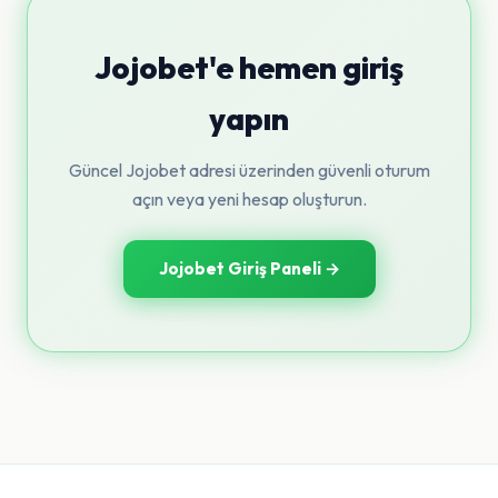
Jojobet'e hemen giriş
yapın
Güncel Jojobet adresi üzerinden güvenli oturum
açın veya yeni hesap oluşturun.
Jojobet Giriş Paneli →