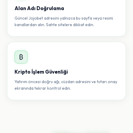
Alan Adı Doğrulama
Güncel Jojobet adresini yalnızca bu sayfa veya resmi
kanallardan alın. Sahte sitelere dikkat edin.
₿
Kripto İşlem Güvenliği
Yatırım öncesi doğru ağı, cüzdan adresini ve tutarı onay
ekranında tekrar kontrol edin.