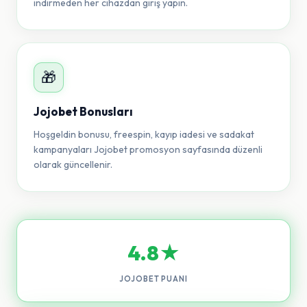
indirmeden her cihazdan giriş yapın.
🎁
Jojobet Bonusları
Hoşgeldin bonusu, freespin, kayıp iadesi ve sadakat
kampanyaları Jojobet promosyon sayfasında düzenli
olarak güncellenir.
4.8★
JOJOBET PUANI