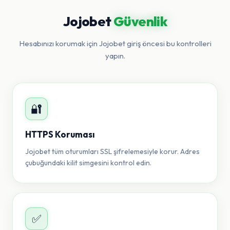
Jojobet
Güvenlik
Hesabınızı korumak için Jojobet giriş öncesi bu kontrolleri
yapın.
🔐
HTTPS Koruması
Jojobet tüm oturumları SSL şifrelemesiyle korur. Adres
çubuğundaki kilit simgesini kontrol edin.
✅