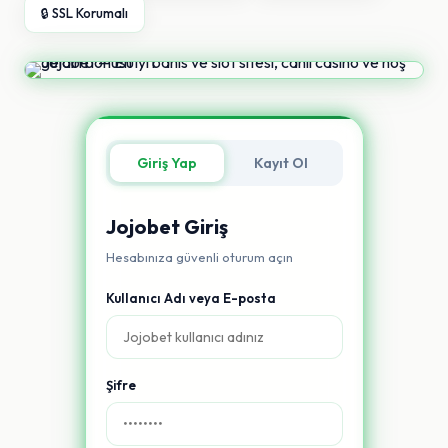
🔒 SSL Korumalı
Giriş Yap
Kayıt Ol
Jojobet Giriş
Hesabınıza güvenli oturum açın
Kullanıcı Adı veya E-posta
Şifre