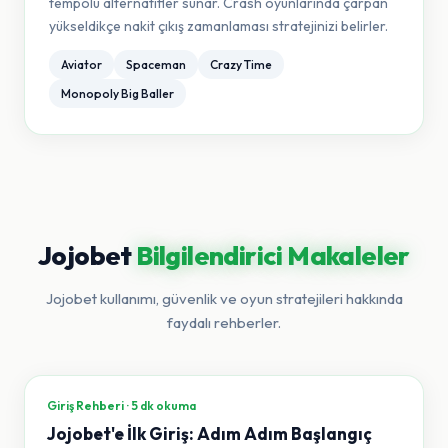
tempolu alternatifler sunar. Crash oyunlarında çarpan
yükseldikçe nakit çıkış zamanlaması stratejinizi belirler.
Aviator
Spaceman
Crazy Time
Monopoly Big Baller
Jojobet
Bilgilendirici Makaleler
Jojobet kullanımı, güvenlik ve oyun stratejileri hakkında
faydalı rehberler.
Giriş Rehberi · 5 dk okuma
Jojobet'e İlk Giriş: Adım Adım Başlangıç