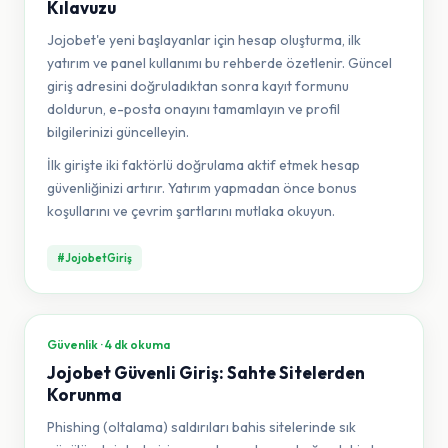
Kılavuzu
Jojobet'e yeni başlayanlar için hesap oluşturma, ilk
yatırım ve panel kullanımı bu rehberde özetlenir. Güncel
giriş adresini doğruladıktan sonra kayıt formunu
doldurun, e-posta onayını tamamlayın ve profil
bilgilerinizi güncelleyin.
İlk girişte iki faktörlü doğrulama aktif etmek hesap
güvenliğinizi artırır. Yatırım yapmadan önce bonus
koşullarını ve çevrim şartlarını mutlaka okuyun.
#JojobetGiriş
Güvenlik · 4 dk okuma
Jojobet Güvenli Giriş: Sahte Sitelerden
Korunma
Phishing (oltalama) saldırıları bahis sitelerinde sık