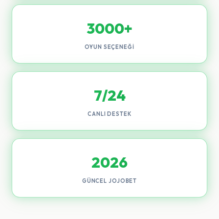
3000+
OYUN SEÇENEĞI
7/24
CANLI DESTEK
2026
GÜNCEL JOJOBET