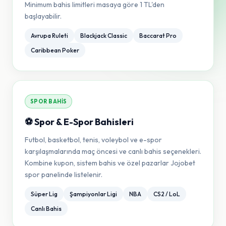
Minimum bahis limitleri masaya göre 1 TL'den
başlayabilir.
Avrupa Ruleti
Blackjack Classic
Baccarat Pro
Caribbean Poker
SPOR BAHIS
⚽ Spor & E-Spor Bahisleri
Futbol, basketbol, tenis, voleybol ve e-spor
karşılaşmalarında maç öncesi ve canlı bahis seçenekleri.
Kombine kupon, sistem bahis ve özel pazarlar Jojobet
spor panelinde listelenir.
Süper Lig
Şampiyonlar Ligi
NBA
CS2 / LoL
Canlı Bahis