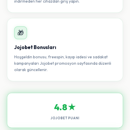
indirmeden her cihazdan giriş yapın.
🎁
Jojobet Bonusları
Hoşgeldin bonusu, freespin, kayıp iadesi ve sadakat
kampanyaları Jojobet promosyon sayfasında düzenli
olarak güncellenir.
4.8★
JOJOBET PUANI