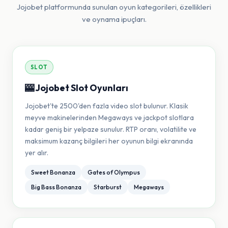
Jojobet platformunda sunulan oyun kategorileri, özellikleri
ve oynama ipuçları.
SLOT
🎰 Jojobet Slot Oyunları
Jojobet'te 2500'den fazla video slot bulunur. Klasik
meyve makinelerinden Megaways ve jackpot slotlara
kadar geniş bir yelpaze sunulur. RTP oranı, volatilite ve
maksimum kazanç bilgileri her oyunun bilgi ekranında
yer alır.
Sweet Bonanza
Gates of Olympus
Big Bass Bonanza
Starburst
Megaways