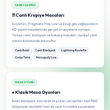
CANLI CASINO
🃏 Canlı Krupiye Masaları
Evolution, Pragmatic Play Live ve Ezugi gibi sağlayıcıların
HD yayınlı masalarında gerçek krupiyelerle oynayın.
Türkçe rulet, blackjack ve bakara masaları Jojobet canlı
casino bölümünde mevcuttur.
Canlı Rulet
Canlı Blackjack
Lightning Roulette
Crazy Time
Monopoly Live
MASA OYUNU
♠️ Klasik Masa Oyunları
Rulet, blackjack, baccarat ve poker varyantları hem RNG
(bilgisayar destekli) hem de canlı formatta oynanabilir.