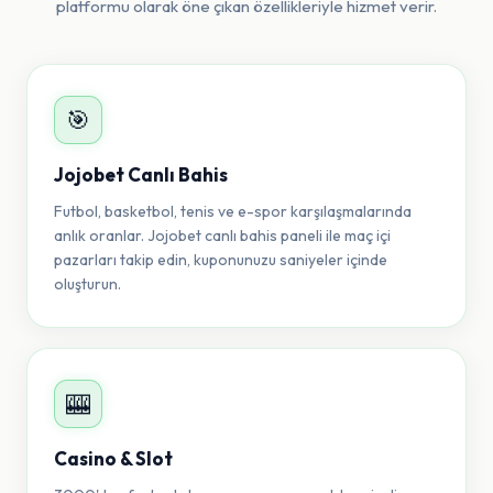
platformu olarak öne çıkan özellikleriyle hizmet verir.
🎯
Jojobet Canlı Bahis
Futbol, basketbol, tenis ve e-spor karşılaşmalarında
anlık oranlar. Jojobet canlı bahis paneli ile maç içi
pazarları takip edin, kuponunuzu saniyeler içinde
oluşturun.
🎰
Casino & Slot