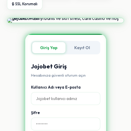
🔒 SSL Korumalı
Giriş Yap
Kayıt Ol
Jojobet Giriş
Hesabınıza güvenli oturum açın
Kullanıcı Adı veya E-posta
Şifre