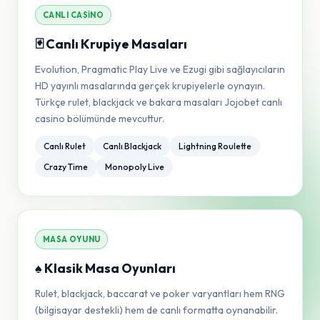
CANLI CASINO
🃏 Canlı Krupiye Masaları
Evolution, Pragmatic Play Live ve Ezugi gibi sağlayıcıların
HD yayınlı masalarında gerçek krupiyelerle oynayın.
Türkçe rulet, blackjack ve bakara masaları Jojobet canlı
casino bölümünde mevcuttur.
Canlı Rulet
Canlı Blackjack
Lightning Roulette
Crazy Time
Monopoly Live
MASA OYUNU
♠️ Klasik Masa Oyunları
Rulet, blackjack, baccarat ve poker varyantları hem RNG
(bilgisayar destekli) hem de canlı formatta oynanabilir.