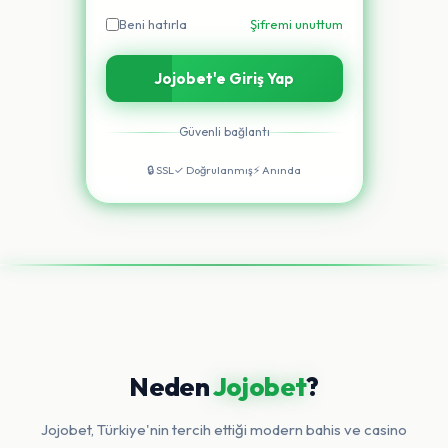
Beni hatırla
Şifremi unuttum
Jojobet'e Giriş Yap
Güvenli bağlantı
🔒 SSL
✓ Doğrulanmış
⚡ Anında
Neden
Jojobet
?
Jojobet, Türkiye'nin tercih ettiği modern bahis ve casino