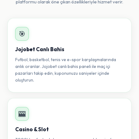
platformu olarak öne çıkan özellikleriyle hizmet verir.
🎯
Jojobet Canlı Bahis
Futbol, basketbol, tenis ve e-spor karşılaşmalarında
anlık oranlar. Jojobet canlı bahis paneli ile maç içi
pazarları takip edin, kuponunuzu saniyeler içinde
oluşturun.
🎰
Casino & Slot