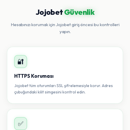
Jojobet
Güvenlik
Hesabınızı korumak için Jojobet giriş öncesi bu kontrolleri
yapın.
🔐
HTTPS Koruması
Jojobet tüm oturumları SSL şifrelemesiyle korur. Adres
çubuğundaki kilit simgesini kontrol edin.
✅