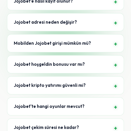
Jojobet'e nasıl kayıt olunur?
Jojobet adresi neden değişir?
Mobilden Jojobet girişi mümkün mü?
Jojobet hoşgeldin bonusu var mı?
Jojobet kripto yatırımı güvenli mi?
Jojobet'te hangi oyunlar mevcut?
Jojobet çekim süresi ne kadar?