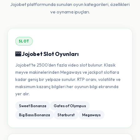
Jojobet platformunda sunulan oyun kategorileri, özellikleri
ve oynama ipuçları.
SLOT
🎰 Jojobet Slot Oyunları
Jojobet'te 2500'den fazla video slot bulunur. Klasik
meyve makinelerinden Megaways ve jackpot slotlara
kadar geniş bir yelpaze sunulur. RTP oranı, volatilite ve
maksimum kazanç bilgileri her oyunun bilgi ekranında
yer alır.
Sweet Bonanza
Gates of Olympus
Big Bass Bonanza
Starburst
Megaways