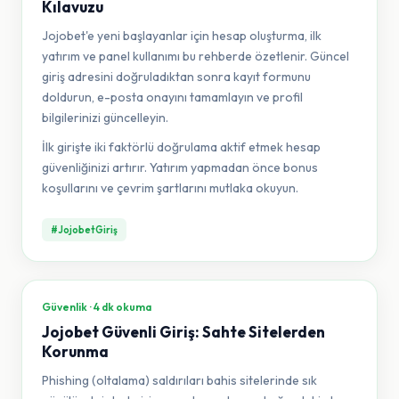
Kılavuzu
Jojobet'e yeni başlayanlar için hesap oluşturma, ilk
yatırım ve panel kullanımı bu rehberde özetlenir. Güncel
giriş adresini doğruladıktan sonra kayıt formunu
doldurun, e-posta onayını tamamlayın ve profil
bilgilerinizi güncelleyin.
İlk girişte iki faktörlü doğrulama aktif etmek hesap
güvenliğinizi artırır. Yatırım yapmadan önce bonus
koşullarını ve çevrim şartlarını mutlaka okuyun.
#JojobetGiriş
Güvenlik · 4 dk okuma
Jojobet Güvenli Giriş: Sahte Sitelerden
Korunma
Phishing (oltalama) saldırıları bahis sitelerinde sık