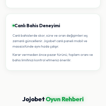
Canlı Bahis Deneyimi
Canlı bahislerde skor, süre ve oran değişimleri eş
zamanlı güncellenir. Jojobet canlı paneli mobil ve
masaüstünde aynı hızda çalışır.
Karar vermeden önce pazar türünü, toplam oranı ve
bahis limitinizi kontrol etmeniz önerilir.
Jojobet
Oyun Rehberi