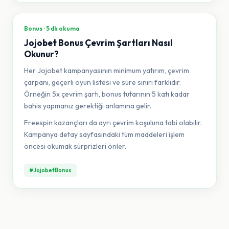
Bonus · 5 dk okuma
Jojobet Bonus Çevrim Şartları Nasıl
Okunur?
Her Jojobet kampanyasının minimum yatırım, çevrim
çarpanı, geçerli oyun listesi ve süre sınırı farklıdır.
Örneğin 5x çevrim şartı, bonus tutarının 5 katı kadar
bahis yapmanız gerektiği anlamına gelir.
Freespin kazançları da ayrı çevrim koşuluna tabi olabilir.
Kampanya detay sayfasındaki tüm maddeleri işlem
öncesi okumak sürprizleri önler.
#JojobetBonus