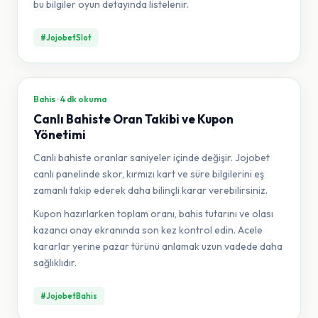
bu bilgiler oyun detayında listelenir.
#JojobetSlot
Bahis · 4 dk okuma
Canlı Bahiste Oran Takibi ve Kupon
Yönetimi
Canlı bahiste oranlar saniyeler içinde değişir. Jojobet
canlı panelinde skor, kırmızı kart ve süre bilgilerini eş
zamanlı takip ederek daha bilinçli karar verebilirsiniz.
Kupon hazırlarken toplam oranı, bahis tutarını ve olası
kazancı onay ekranında son kez kontrol edin. Acele
kararlar yerine pazar türünü anlamak uzun vadede daha
sağlıklıdır.
#JojobetBahis