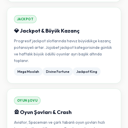
JACKPOT
💎 Jackpot & Büyük Kazanç
Progresif jackpot slotlarında havuz büyüdükçe kazanç
potansiyeli artar. Jojobet jackpot kategorisinde günlük
ve haftalık büyük ödüllü oyunlar ayrı başlık altında
toplanır.
Mega Moolah
Divine Fortune
Jackpot King
OYUN ŞOVU
🎡 Oyun Şovları & Crash
Aviator, Spaceman ve çark tabanlı oyun şovları hızlı