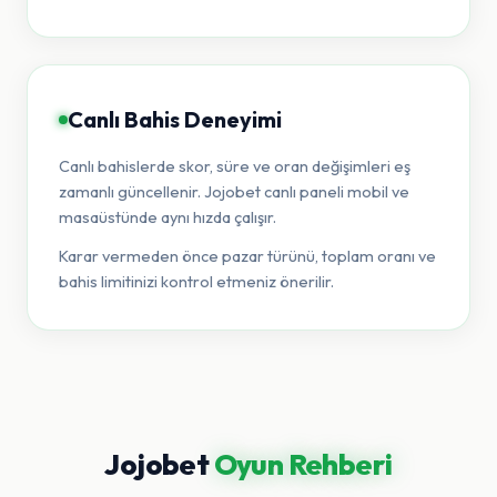
Canlı Bahis Deneyimi
Canlı bahislerde skor, süre ve oran değişimleri eş
zamanlı güncellenir. Jojobet canlı paneli mobil ve
masaüstünde aynı hızda çalışır.
Karar vermeden önce pazar türünü, toplam oranı ve
bahis limitinizi kontrol etmeniz önerilir.
Jojobet
Oyun Rehberi