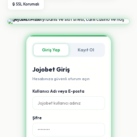
🔒 SSL Korumalı
Giriş Yap
Kayıt Ol
Jojobet Giriş
Hesabınıza güvenli oturum açın
Kullanıcı Adı veya E-posta
Şifre