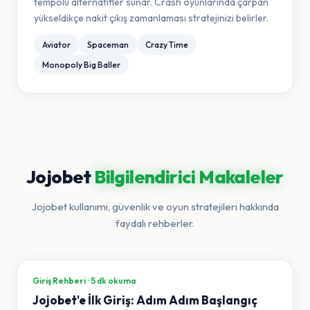
tempolu alternatifler sunar. Crash oyunlarında çarpan
yükseldikçe nakit çıkış zamanlaması stratejinizi belirler.
Aviator
Spaceman
Crazy Time
Monopoly Big Baller
Jojobet
Bilgilendirici Makaleler
Jojobet kullanımı, güvenlik ve oyun stratejileri hakkında
faydalı rehberler.
Giriş Rehberi · 5 dk okuma
Jojobet'e İlk Giriş: Adım Adım Başlangıç