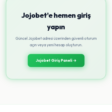
Jojobet'e hemen giriş
yapın
Güncel Jojobet adresi üzerinden güvenli oturum
açın veya yeni hesap oluşturun.
Jojobet Giriş Paneli →