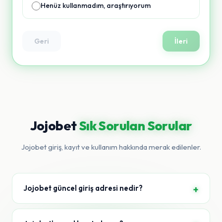
Henüz kullanmadım, araştırıyorum
Geri
İleri
Jojobet
Sık Sorulan Sorular
Jojobet giriş, kayıt ve kullanım hakkında merak edilenler.
Jojobet güncel giriş adresi nedir?