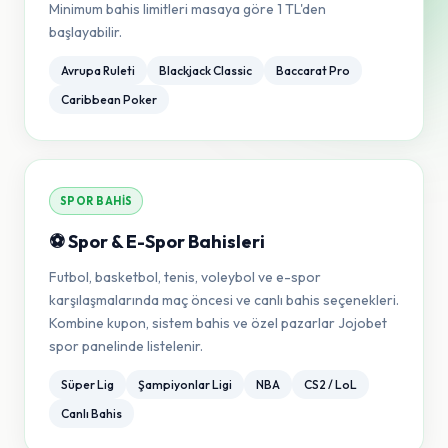
Minimum bahis limitleri masaya göre 1 TL'den
başlayabilir.
Avrupa Ruleti
Blackjack Classic
Baccarat Pro
Caribbean Poker
SPOR BAHIS
⚽ Spor & E-Spor Bahisleri
Futbol, basketbol, tenis, voleybol ve e-spor
karşılaşmalarında maç öncesi ve canlı bahis seçenekleri.
Kombine kupon, sistem bahis ve özel pazarlar Jojobet
spor panelinde listelenir.
Süper Lig
Şampiyonlar Ligi
NBA
CS2 / LoL
Canlı Bahis