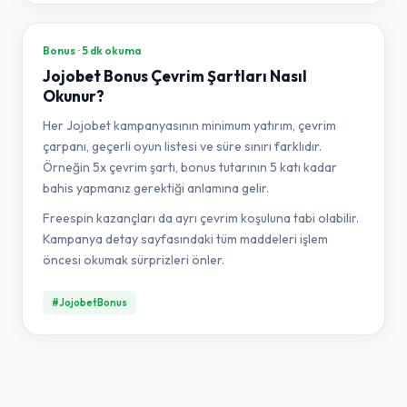
Bonus · 5 dk okuma
Jojobet Bonus Çevrim Şartları Nasıl
Okunur?
Her Jojobet kampanyasının minimum yatırım, çevrim
çarpanı, geçerli oyun listesi ve süre sınırı farklıdır.
Örneğin 5x çevrim şartı, bonus tutarının 5 katı kadar
bahis yapmanız gerektiği anlamına gelir.
Freespin kazançları da ayrı çevrim koşuluna tabi olabilir.
Kampanya detay sayfasındaki tüm maddeleri işlem
öncesi okumak sürprizleri önler.
#JojobetBonus