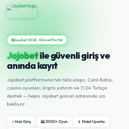
Jojobet 2026 · Güncel Portal
Jojobet
ile güvenli giriş ve
anında kayıt
Jojobet platformuna tek tıkla ulaşın. Canlı bahis,
casino oyunları, kripto yatırım ve 7/24 Türkçe
destek — hepsi Jojobet güncel adresinde sizi
bekliyor.
⚡ Hızlı Giriş
🎰 3000+ Oyun
📱 Mobil Uyumlu