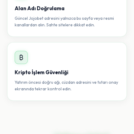
Alan Adı Doğrulama
Güncel Jojobet adresini yalnızca bu sayfa veya resmi
kanallardan alın. Sahte sitelere dikkat edin.
₿
Kripto İşlem Güvenliği
Yatırım öncesi doğru ağı, cüzdan adresini ve tutarı onay
ekranında tekrar kontrol edin.