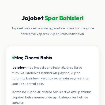
Jojobet
Spor Bahisleri
Jojobet bahis ekranında lig, saat ve pazar türüne göre
filtreleme yaparak kuponunuzu hazırlayın.
Maç Öncesi Bahis
Jojobet
maç öncesi panelinde yüzlerce lig ve
turnuva listelenir. Oranları karşılaştırın, kupon
tutarınızı belirleyin ve onay ekranında seçimlerinizi
son kez kontrol edin.
Kombine kuponlar, sistem bahisleri ve özel pazarlar
Jojobet bahis menüsünde ayrı kategoriler halinde
sunulur.