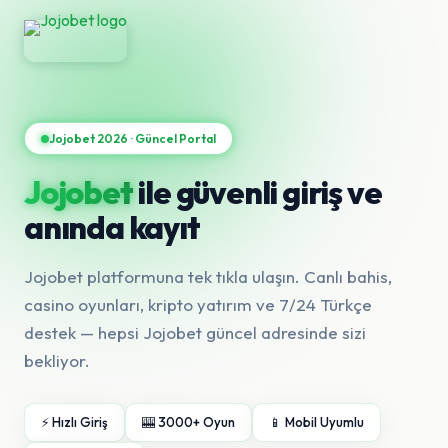
Jojobet 2026 · Güncel Portal
Jojobet
ile güvenli giriş ve
anında kayıt
Jojobet platformuna tek tıkla ulaşın. Canlı bahis,
casino oyunları, kripto yatırım ve 7/24 Türkçe
destek — hepsi Jojobet güncel adresinde sizi
bekliyor.
⚡ Hızlı Giriş
🎰 3000+ Oyun
📱 Mobil Uyumlu