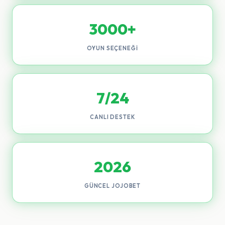
3000+
OYUN SEÇENEĞI
7/24
CANLI DESTEK
2026
GÜNCEL JOJOBET