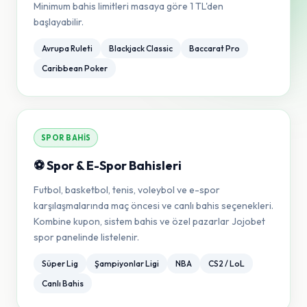
Minimum bahis limitleri masaya göre 1 TL'den
başlayabilir.
Avrupa Ruleti
Blackjack Classic
Baccarat Pro
Caribbean Poker
SPOR BAHIS
⚽ Spor & E-Spor Bahisleri
Futbol, basketbol, tenis, voleybol ve e-spor
karşılaşmalarında maç öncesi ve canlı bahis seçenekleri.
Kombine kupon, sistem bahis ve özel pazarlar Jojobet
spor panelinde listelenir.
Süper Lig
Şampiyonlar Ligi
NBA
CS2 / LoL
Canlı Bahis