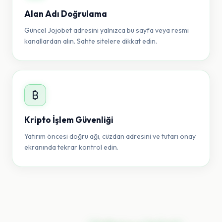
Alan Adı Doğrulama
Güncel Jojobet adresini yalnızca bu sayfa veya resmi
kanallardan alın. Sahte sitelere dikkat edin.
₿
Kripto İşlem Güvenliği
Yatırım öncesi doğru ağı, cüzdan adresini ve tutarı onay
ekranında tekrar kontrol edin.