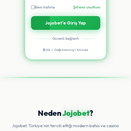
Beni hatırla
Şifremi unuttum
Jojobet'e Giriş Yap
Güvenli bağlantı
🔒 SSL
✓ Doğrulanmış
⚡ Anında
Neden
Jojobet
?
Jojobet, Türkiye'nin tercih ettiği modern bahis ve casino