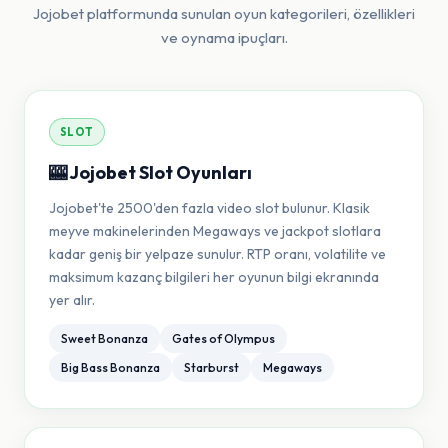
Jojobet platformunda sunulan oyun kategorileri, özellikleri
ve oynama ipuçları.
SLOT
🎰 Jojobet Slot Oyunları
Jojobet'te 2500'den fazla video slot bulunur. Klasik
meyve makinelerinden Megaways ve jackpot slotlara
kadar geniş bir yelpaze sunulur. RTP oranı, volatilite ve
maksimum kazanç bilgileri her oyunun bilgi ekranında
yer alır.
Sweet Bonanza
Gates of Olympus
Big Bass Bonanza
Starburst
Megaways