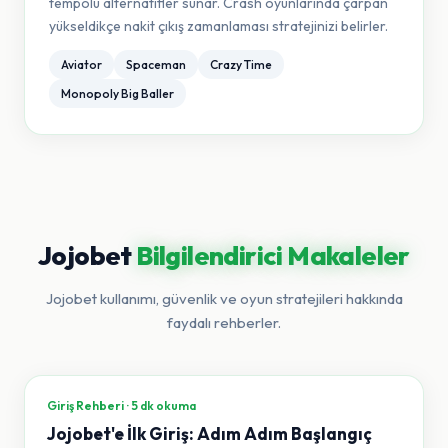
tempolu alternatifler sunar. Crash oyunlarında çarpan
yükseldikçe nakit çıkış zamanlaması stratejinizi belirler.
Aviator
Spaceman
Crazy Time
Monopoly Big Baller
Jojobet
Bilgilendirici Makaleler
Jojobet kullanımı, güvenlik ve oyun stratejileri hakkında
faydalı rehberler.
Giriş Rehberi · 5 dk okuma
Jojobet'e İlk Giriş: Adım Adım Başlangıç