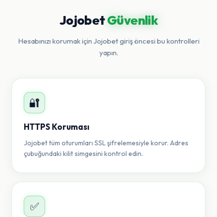
Jojobet
Güvenlik
Hesabınızı korumak için Jojobet giriş öncesi bu kontrolleri
yapın.
🔐
HTTPS Koruması
Jojobet tüm oturumları SSL şifrelemesiyle korur. Adres
çubuğundaki kilit simgesini kontrol edin.
✅