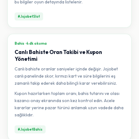
bu bilgiler oyun detayında listelenir.
#JojobetSlot
Bahis · 4 dk okuma
Canlı Bahiste Oran Takibi ve Kupon
Yönetimi
Canlı bahiste oranlar saniyeler içinde değişir. Jojobet
canlı panelinde skor, kırmızı kart ve süre bilgilerini eş
zamanlı takip ederek daha bilinçli karar verebilirsiniz.
Kupon hazırlarken toplam oranı, bahis tutarını ve olası
kazancı onay ekranında son kez kontrol edin. Acele
kararlar yerine pazar türünü anlamak uzun vadede daha
sağlıklıdır.
#JojobetBahis