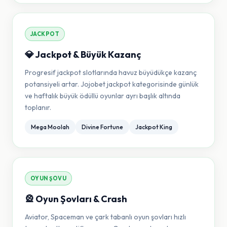
JACKPOT
💎 Jackpot & Büyük Kazanç
Progresif jackpot slotlarında havuz büyüdükçe kazanç
potansiyeli artar. Jojobet jackpot kategorisinde günlük
ve haftalık büyük ödüllü oyunlar ayrı başlık altında
toplanır.
Mega Moolah
Divine Fortune
Jackpot King
OYUN ŞOVU
🎡 Oyun Şovları & Crash
Aviator, Spaceman ve çark tabanlı oyun şovları hızlı