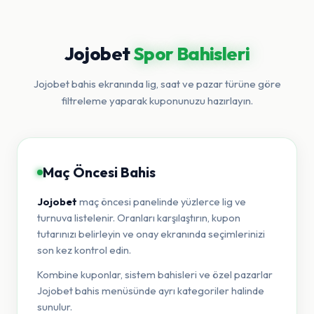
Jojobet
Spor Bahisleri
Jojobet bahis ekranında lig, saat ve pazar türüne göre
filtreleme yaparak kuponunuzu hazırlayın.
Maç Öncesi Bahis
Jojobet
maç öncesi panelinde yüzlerce lig ve
turnuva listelenir. Oranları karşılaştırın, kupon
tutarınızı belirleyin ve onay ekranında seçimlerinizi
son kez kontrol edin.
Kombine kuponlar, sistem bahisleri ve özel pazarlar
Jojobet bahis menüsünde ayrı kategoriler halinde
sunulur.