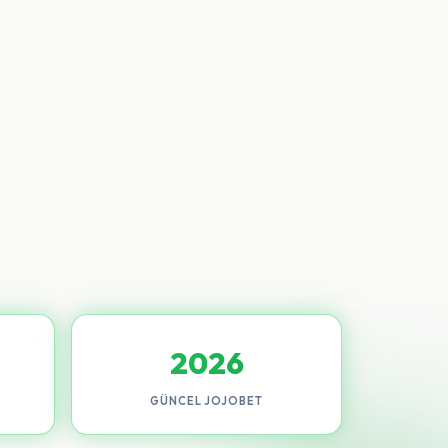
2026
GÜNCEL JOJOBET