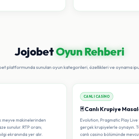
Jojobet
Oyun Rehberi
bet platformunda sunulan oyun kategorileri, özellikleri ve oynama ipuç
CANLI CASINO
🃏 Canlı Krupiye Masal
sik meyve makinelerinden
Evolution, Pragmatic Play Live 
ze sunulur. RTP oranı,
gerçek krupiyelerle oynayın. T
lgi ekranında yer alır.
canlı casino bölümünde mevcut