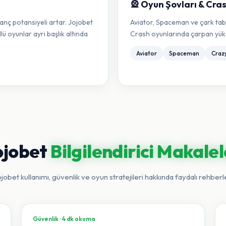
🎡 Oyun Şovları & Cra
anç potansiyeli artar. Jojobet
Aviator, Spaceman ve çark taban
ü oyunlar ayrı başlık altında
Crash oyunlarında çarpan yüksel
Aviator
Spaceman
Craz
ojobet
Bilgilendirici Makale
jobet kullanımı, güvenlik ve oyun stratejileri hakkında faydalı rehberl
Güvenlik · 4 dk okuma