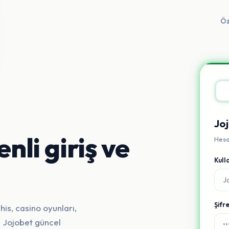
Öz
Joj
enli giriş ve
Hesa
Kull
Şifr
his, casino oyunları,
i Jojobet güncel