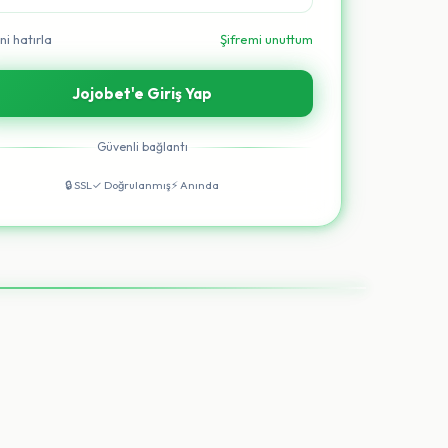
ni hatırla
Şifremi unuttum
Jojobet'e Giriş Yap
Güvenli bağlantı
🔒 SSL
✓ Doğrulanmış
⚡ Anında