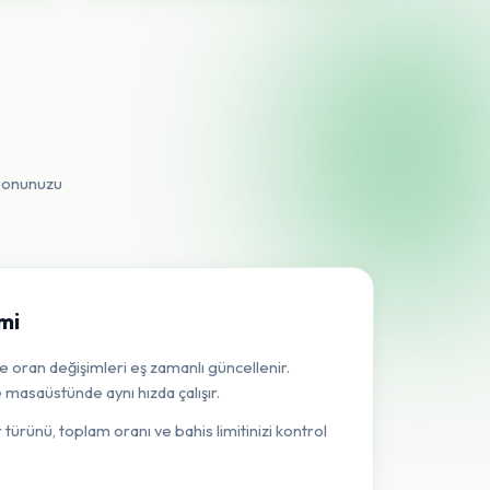
uponunuzu
mi
e oran değişimleri eş zamanlı güncellenir.
 masaüstünde aynı hızda çalışır.
rünü, toplam oranı ve bahis limitinizi kontrol