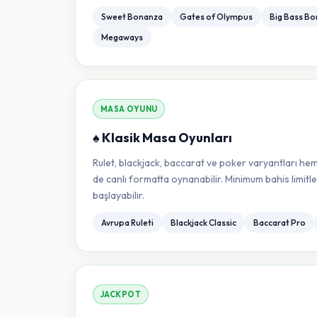
Sweet Bonanza
Gates of Olympus
Big Bass B
Megaways
MASA OYUNU
♠️ Klasik Masa Oyunları
Rulet, blackjack, baccarat ve poker varyantları he
de canlı formatta oynanabilir. Minimum bahis limitl
başlayabilir.
Avrupa Ruleti
Blackjack Classic
Baccarat Pro
JACKPOT