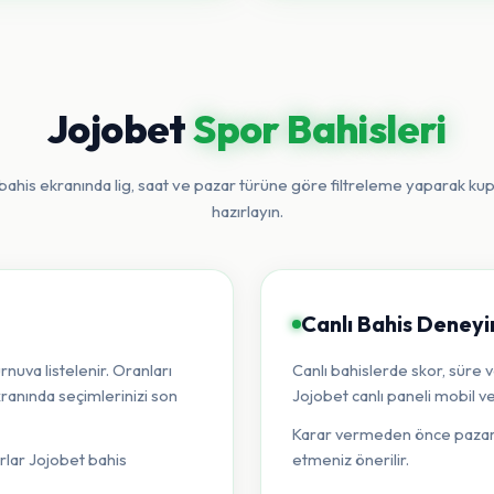
Jojobet
Spor Bahisleri
bahis ekranında lig, saat ve pazar türüne göre filtreleme yaparak k
hazırlayın.
Canlı Bahis Deneyi
nuva listelenir. Oranları
Canlı bahislerde skor, süre v
ekranında seçimlerinizi son
Jojobet canlı paneli mobil ve
Karar vermeden önce pazar tü
rlar Jojobet bahis
etmeniz önerilir.