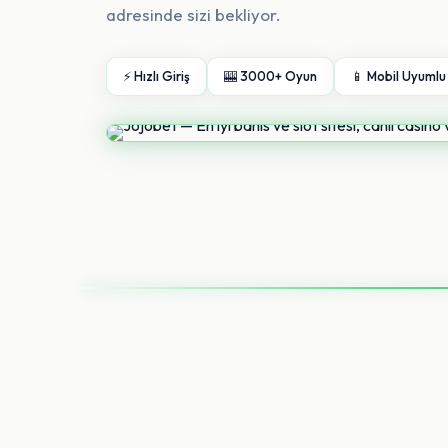
adresinde sizi bekliyor.
⚡ Hızlı Giriş
🎰 3000+ Oyun
📱 Mobil Uyumlu