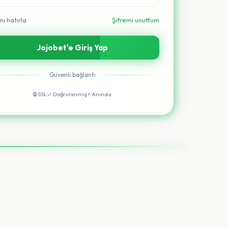
ni hatırla
Şifremi unuttum
Jojobet'e Giriş Yap
Güvenli bağlantı
🔒 SSL
✓ Doğrulanmış
⚡ Anında