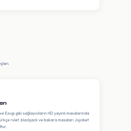
ları.
arı
ve Ezugi gibi sağlayıcıların HD yayınlı masalarında
ürkçe rulet, blackjack ve bakara masaları Jojobet
tur.