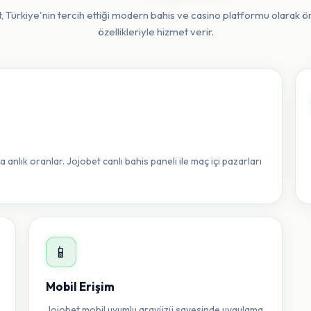
, Türkiye'nin tercih ettiği modern bahis ve casino platformu olarak ö
özellikleriyle hizmet verir.
 anlık oranlar. Jojobet canlı bahis paneli ile maç içi pazarları
📱
Mobil Erişim
Jojobet mobil uyumlu arayüzü sayesinde uygulama