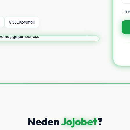
Be
🔒 SSL Korumalı
Neden
Jojobet
?