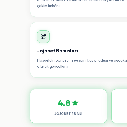
çekim imkânı.
🎁
Jojobet Bonusları
Hoşgeldin bonusu, freespin, kayıp iadesi ve sada
olarak güncellenir.
4.8★
JOJOBET PUANI