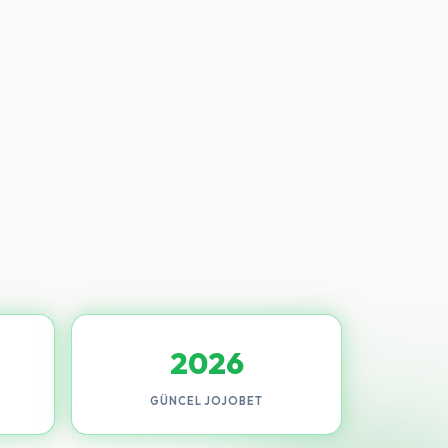
2026
GÜNCEL JOJOBET