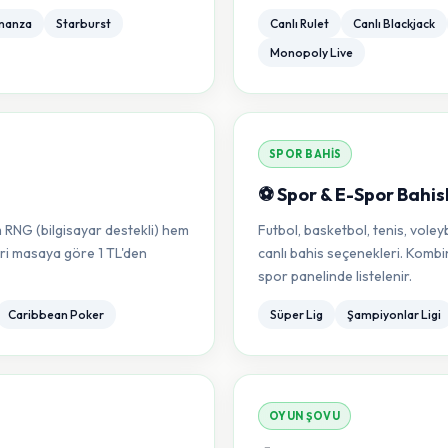
onanza
Starburst
Canlı Rulet
Canlı Blackjack
Monopoly Live
SPOR BAHIS
⚽ Spor & E-Spor Bahis
m RNG (bilgisayar destekli) hem
Futbol, basketbol, tenis, vole
eri masaya göre 1 TL'den
canlı bahis seçenekleri. Kombi
spor panelinde listelenir.
Caribbean Poker
Süper Lig
Şampiyonlar Ligi
OYUN ŞOVU