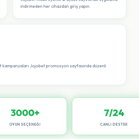
indirmeden her cihazdan giriş yapın.
kat kampanyaları Jojobet promosyon sayfasında düzenli
3000+
7/24
OYUN SEÇENEĞI
CANLI DESTEK