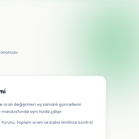
uponunuzu
mi
e oran değişimleri eş zamanlı güncellenir.
 masaüstünde aynı hızda çalışır.
rünü, toplam oranı ve bahis limitinizi kontrol