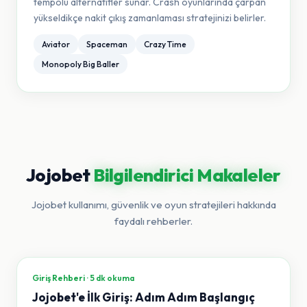
tempolu alternatifler sunar. Crash oyunlarında çarpan
yükseldikçe nakit çıkış zamanlaması stratejinizi belirler.
Aviator
Spaceman
Crazy Time
Monopoly Big Baller
Jojobet
Bilgilendirici Makaleler
Jojobet kullanımı, güvenlik ve oyun stratejileri hakkında
faydalı rehberler.
Giriş Rehberi · 5 dk okuma
Jojobet'e İlk Giriş: Adım Adım Başlangıç