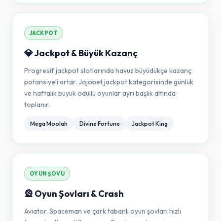
JACKPOT
💎 Jackpot & Büyük Kazanç
Progresif jackpot slotlarında havuz büyüdükçe kazanç
potansiyeli artar. Jojobet jackpot kategorisinde günlük
ve haftalık büyük ödüllü oyunlar ayrı başlık altında
toplanır.
Mega Moolah
Divine Fortune
Jackpot King
OYUN ŞOVU
🎡 Oyun Şovları & Crash
Aviator, Spaceman ve çark tabanlı oyun şovları hızlı