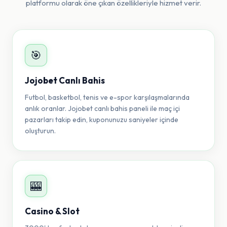
platformu olarak öne çıkan özellikleriyle hizmet verir.
🎯
Jojobet Canlı Bahis
Futbol, basketbol, tenis ve e-spor karşılaşmalarında
anlık oranlar. Jojobet canlı bahis paneli ile maç içi
pazarları takip edin, kuponunuzu saniyeler içinde
oluşturun.
🎰
Casino & Slot