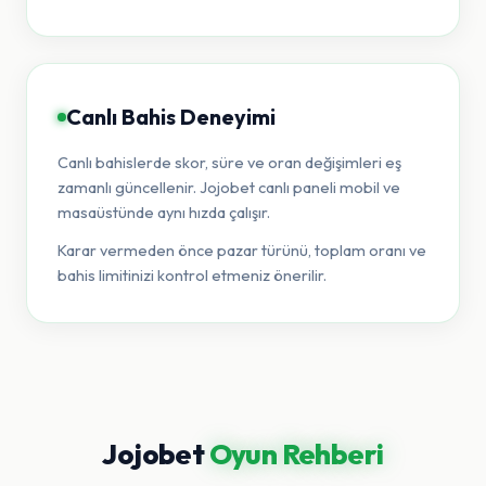
Canlı Bahis Deneyimi
Canlı bahislerde skor, süre ve oran değişimleri eş
zamanlı güncellenir. Jojobet canlı paneli mobil ve
masaüstünde aynı hızda çalışır.
Karar vermeden önce pazar türünü, toplam oranı ve
bahis limitinizi kontrol etmeniz önerilir.
Jojobet
Oyun Rehberi