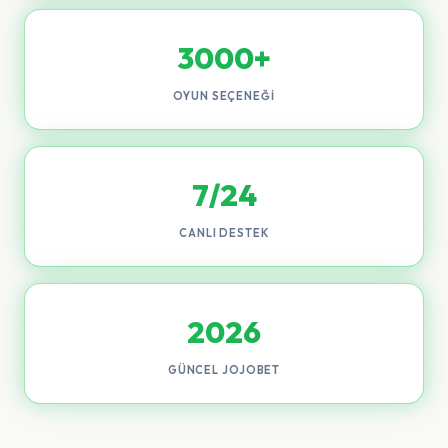
3000+
OYUN SEÇENEĞI
7/24
CANLI DESTEK
2026
GÜNCEL JOJOBET