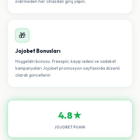
indirmeden her cihazdan giriş yapın.
🎁
Jojobet Bonusları
Hoşgeldin bonusu, freespin, kayıp iadesi ve sadakat
kampanyaları Jojobet promosyon sayfasında düzenli
olarak güncellenir.
4.8★
JOJOBET PUANI