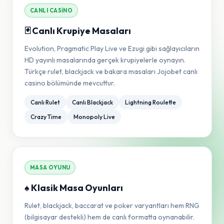
CANLI CASINO
🃏 Canlı Krupiye Masaları
Evolution, Pragmatic Play Live ve Ezugi gibi sağlayıcıların
HD yayınlı masalarında gerçek krupiyelerle oynayın.
Türkçe rulet, blackjack ve bakara masaları Jojobet canlı
casino bölümünde mevcuttur.
Canlı Rulet
Canlı Blackjack
Lightning Roulette
Crazy Time
Monopoly Live
MASA OYUNU
♠️ Klasik Masa Oyunları
Rulet, blackjack, baccarat ve poker varyantları hem RNG
(bilgisayar destekli) hem de canlı formatta oynanabilir.