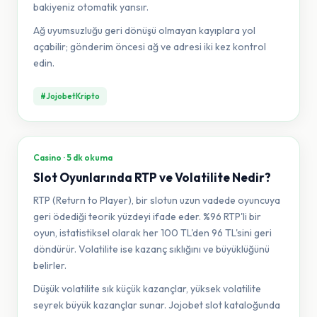
bakiyeniz otomatik yansır.
Ağ uyumsuzluğu geri dönüşü olmayan kayıplara yol
açabilir; gönderim öncesi ağ ve adresi iki kez kontrol
edin.
#JojobetKripto
Casino · 5 dk okuma
Slot Oyunlarında RTP ve Volatilite Nedir?
RTP (Return to Player), bir slotun uzun vadede oyuncuya
geri ödediği teorik yüzdeyi ifade eder. %96 RTP'li bir
oyun, istatistiksel olarak her 100 TL'den 96 TL'sini geri
döndürür. Volatilite ise kazanç sıklığını ve büyüklüğünü
belirler.
Düşük volatilite sık küçük kazançlar, yüksek volatilite
seyrek büyük kazançlar sunar. Jojobet slot kataloğunda