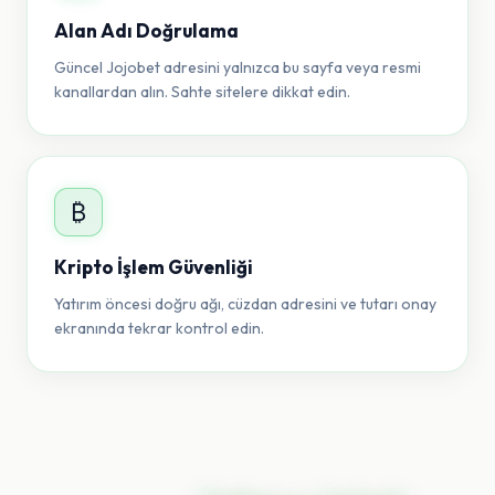
Alan Adı Doğrulama
Güncel Jojobet adresini yalnızca bu sayfa veya resmi
kanallardan alın. Sahte sitelere dikkat edin.
₿
Kripto İşlem Güvenliği
Yatırım öncesi doğru ağı, cüzdan adresini ve tutarı onay
ekranında tekrar kontrol edin.