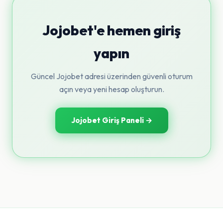
Jojobet'e hemen giriş
yapın
Güncel Jojobet adresi üzerinden güvenli oturum
açın veya yeni hesap oluşturun.
Jojobet Giriş Paneli →