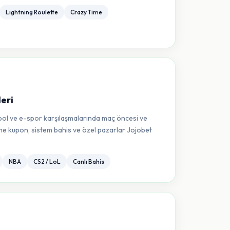
Lightning Roulette
Crazy Time
leri
ybol ve e-spor karşılaşmalarında maç öncesi ve
ne kupon, sistem bahis ve özel pazarlar Jojobet
NBA
CS2 / LoL
Canlı Bahis