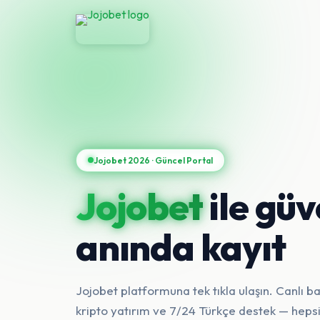
Jojobet 2026 · Güncel Portal
Jojobet
ile güv
anında kayıt
Jojobet platformuna tek tıkla ulaşın. Canlı ba
kripto yatırım ve 7/24 Türkçe destek — heps