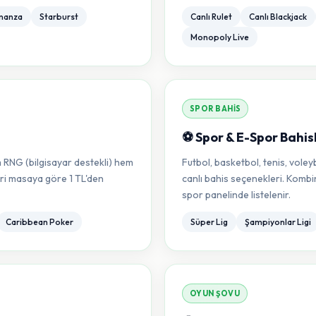
onanza
Starburst
Canlı Rulet
Canlı Blackjack
Monopoly Live
SPOR BAHIS
⚽ Spor & E-Spor Bahis
m RNG (bilgisayar destekli) hem
Futbol, basketbol, tenis, vole
eri masaya göre 1 TL'den
canlı bahis seçenekleri. Kombi
spor panelinde listelenir.
Caribbean Poker
Süper Lig
Şampiyonlar Ligi
OYUN ŞOVU