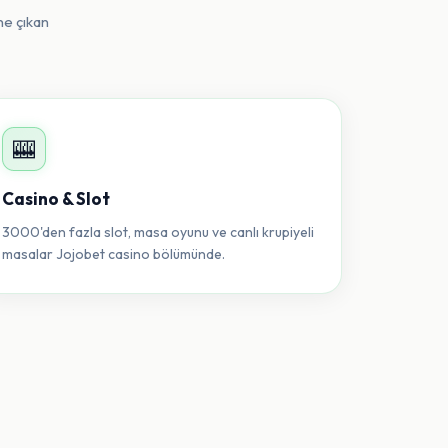
ne çıkan
🎰
Casino & Slot
3000'den fazla slot, masa oyunu ve canlı krupiyeli
masalar Jojobet casino bölümünde.