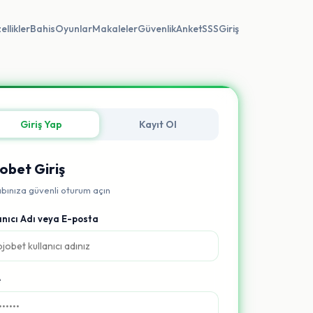
ellikler
Bahis
Oyunlar
Makaleler
Güvenlik
Anket
SSS
Giriş
Giriş Yap
Kayıt Ol
obet Giriş
bınıza güvenli oturum açın
anıcı Adı veya E-posta
e