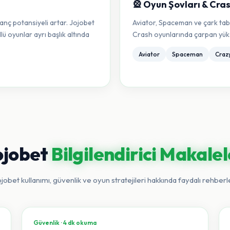
🎡 Oyun Şovları & Cra
anç potansiyeli artar. Jojobet
Aviator, Spaceman ve çark taban
ü oyunlar ayrı başlık altında
Crash oyunlarında çarpan yüksel
Aviator
Spaceman
Craz
ojobet
Bilgilendirici Makale
jobet kullanımı, güvenlik ve oyun stratejileri hakkında faydalı rehberl
Güvenlik · 4 dk okuma