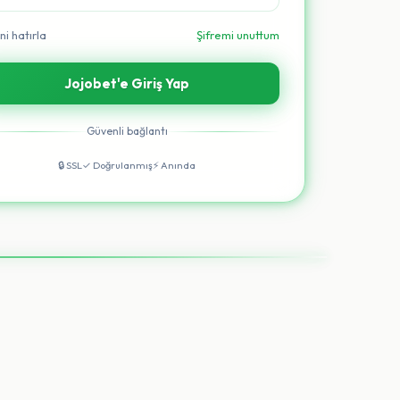
ni hatırla
Şifremi unuttum
Jojobet'e Giriş Yap
Güvenli bağlantı
🔒 SSL
✓ Doğrulanmış
⚡ Anında