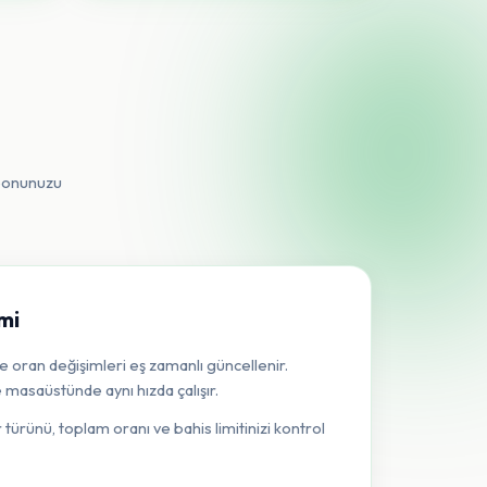
uponunuzu
mi
e oran değişimleri eş zamanlı güncellenir.
 masaüstünde aynı hızda çalışır.
rünü, toplam oranı ve bahis limitinizi kontrol