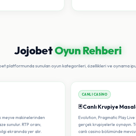
Jojobet
Oyun Rehberi
bet platformunda sunulan oyun kategorileri, özellikleri ve oynama ipuç
CANLI CASINO
🃏 Canlı Krupiye Masal
sik meyve makinelerinden
Evolution, Pragmatic Play Live 
ze sunulur. RTP oranı,
gerçek krupiyelerle oynayın. T
lgi ekranında yer alır.
canlı casino bölümünde mevcut