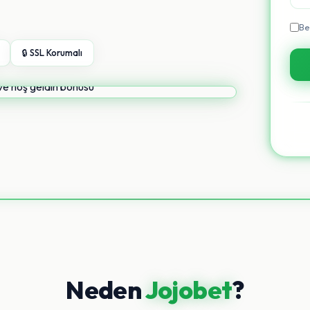
Be
🔒 SSL Korumalı
Neden
Jojobet
?