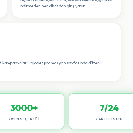
indirmeden her cihazdan giriş yapın.
kat kampanyaları Jojobet promosyon sayfasında düzenli
3000+
7/24
OYUN SEÇENEĞI
CANLI DESTEK