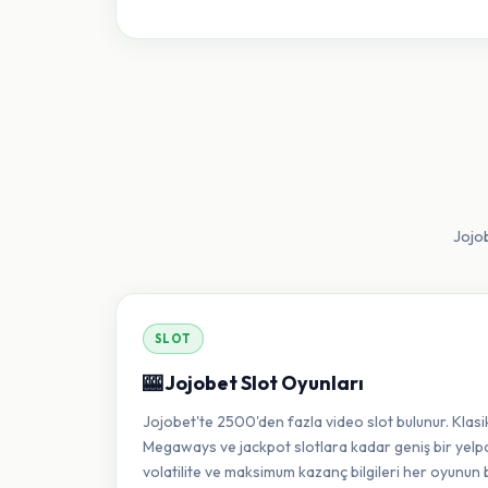
Jojo
SLOT
🎰 Jojobet Slot Oyunları
Jojobet'te 2500'den fazla video slot bulunur. Kla
Megaways ve jackpot slotlara kadar geniş bir yelpa
volatilite ve maksimum kazanç bilgileri her oyunun bi