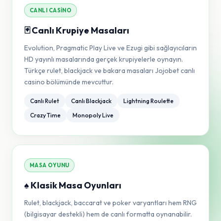
CANLI CASINO
🃏 Canlı Krupiye Masaları
Evolution, Pragmatic Play Live ve Ezugi gibi sağlayıcıların
HD yayınlı masalarında gerçek krupiyelerle oynayın.
Türkçe rulet, blackjack ve bakara masaları Jojobet canlı
casino bölümünde mevcuttur.
Canlı Rulet
Canlı Blackjack
Lightning Roulette
Crazy Time
Monopoly Live
MASA OYUNU
♠️ Klasik Masa Oyunları
Rulet, blackjack, baccarat ve poker varyantları hem RNG
(bilgisayar destekli) hem de canlı formatta oynanabilir.