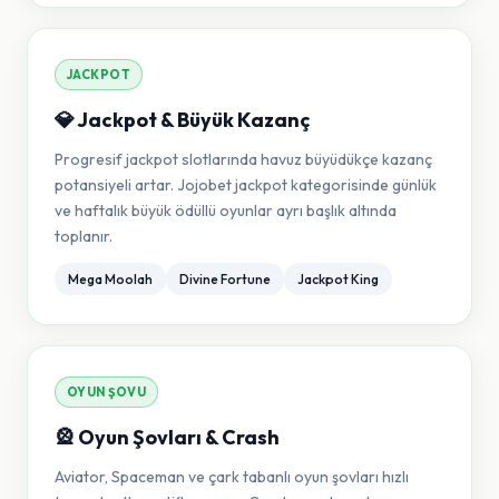
JACKPOT
💎 Jackpot & Büyük Kazanç
Progresif jackpot slotlarında havuz büyüdükçe kazanç
potansiyeli artar. Jojobet jackpot kategorisinde günlük
ve haftalık büyük ödüllü oyunlar ayrı başlık altında
toplanır.
Mega Moolah
Divine Fortune
Jackpot King
OYUN ŞOVU
🎡 Oyun Şovları & Crash
Aviator, Spaceman ve çark tabanlı oyun şovları hızlı