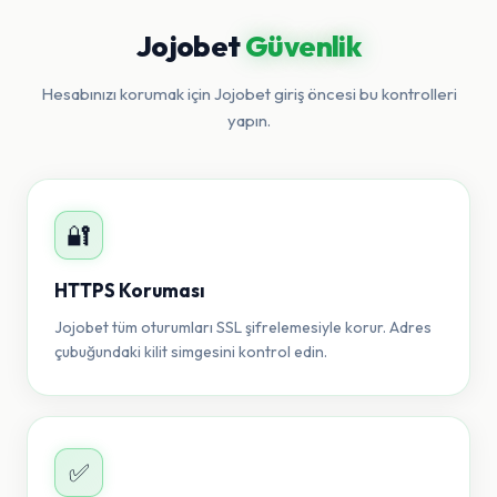
Jojobet
Güvenlik
Hesabınızı korumak için Jojobet giriş öncesi bu kontrolleri
yapın.
🔐
HTTPS Koruması
Jojobet tüm oturumları SSL şifrelemesiyle korur. Adres
çubuğundaki kilit simgesini kontrol edin.
✅