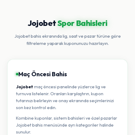
Jojobet
Spor Bahisleri
Jojobet bahis ekranında lig, saat ve pazar türüne göre
filtreleme yaparak kuponunuzu hazırlayın.
Maç Öncesi Bahis
Jojobet
maç öncesi panelinde yüzlerce lig ve
turnuva listelenir. Oranları karşılaştırın, kupon
tutarınızı belirleyin ve onay ekranında seçimlerinizi
son kez kontrol edin.
Kombine kuponlar, sistem bahisleri ve özel pazarlar
Jojobet bahis menüsünde ayrı kategoriler halinde
sunulur.