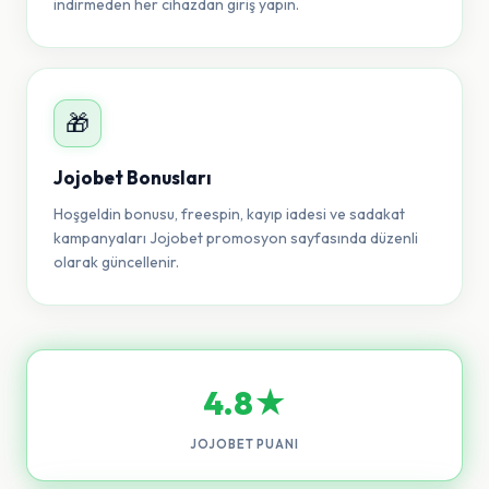
indirmeden her cihazdan giriş yapın.
🎁
Jojobet Bonusları
Hoşgeldin bonusu, freespin, kayıp iadesi ve sadakat
kampanyaları Jojobet promosyon sayfasında düzenli
olarak güncellenir.
4.8★
JOJOBET PUANI