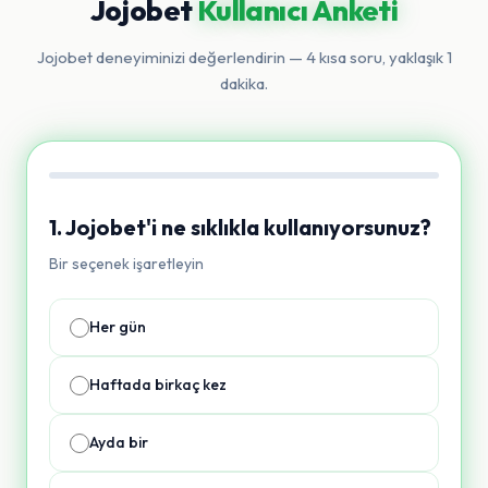
Jojobet
Kullanıcı Anketi
Jojobet deneyiminizi değerlendirin — 4 kısa soru, yaklaşık 1
dakika.
1. Jojobet'i ne sıklıkla kullanıyorsunuz?
Bir seçenek işaretleyin
Her gün
Haftada birkaç kez
Ayda bir