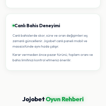
Canlı Bahis Deneyimi
Canlı bahislerde skor, süre ve oran değişimleri eş
zamanlı güncellenir. Jojobet canlı paneli mobil ve
masaüstünde aynı hızda çalışır.
Karar vermeden önce pazar türünü, toplam oranı ve
bahis limitinizi kontrol etmeniz önerilir.
Jojobet
Oyun Rehberi