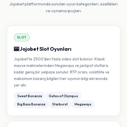
Jojobet platformunda sunulan oyun kategorileri, özellikleri
ve oynama ipuçları.
SLOT
🎰 Jojobet Slot Oyunları
Jojobet'te 2500'den fazla video slot bulunur. Klasik
meyve makinelerinden Megaways ve jackpot slotlara
kadar geniş bir yelpaze sunulur. RTP oranı, volatilite ve
maksimum kazanç bilgileri her oyunun bilgi ekranında
yer alır.
Sweet Bonanza
Gates of Olympus
Big Bass Bonanza
Starburst
Megaways