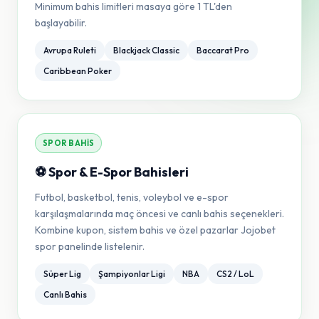
Minimum bahis limitleri masaya göre 1 TL'den
başlayabilir.
Avrupa Ruleti
Blackjack Classic
Baccarat Pro
Caribbean Poker
SPOR BAHIS
⚽ Spor & E-Spor Bahisleri
Futbol, basketbol, tenis, voleybol ve e-spor
karşılaşmalarında maç öncesi ve canlı bahis seçenekleri.
Kombine kupon, sistem bahis ve özel pazarlar Jojobet
spor panelinde listelenir.
Süper Lig
Şampiyonlar Ligi
NBA
CS2 / LoL
Canlı Bahis