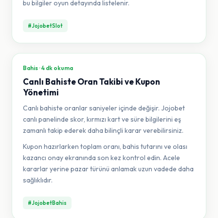
bu bilgiler oyun detayında listelenir.
#JojobetSlot
Bahis · 4 dk okuma
Canlı Bahiste Oran Takibi ve Kupon
Yönetimi
Canlı bahiste oranlar saniyeler içinde değişir. Jojobet
canlı panelinde skor, kırmızı kart ve süre bilgilerini eş
zamanlı takip ederek daha bilinçli karar verebilirsiniz.
Kupon hazırlarken toplam oranı, bahis tutarını ve olası
kazancı onay ekranında son kez kontrol edin. Acele
kararlar yerine pazar türünü anlamak uzun vadede daha
sağlıklıdır.
#JojobetBahis