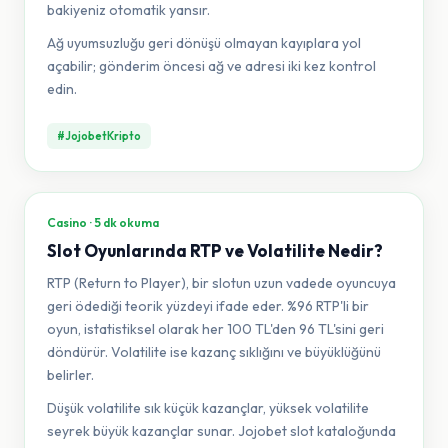
bakiyeniz otomatik yansır.
Ağ uyumsuzluğu geri dönüşü olmayan kayıplara yol
açabilir; gönderim öncesi ağ ve adresi iki kez kontrol
edin.
#JojobetKripto
Casino · 5 dk okuma
Slot Oyunlarında RTP ve Volatilite Nedir?
RTP (Return to Player), bir slotun uzun vadede oyuncuya
geri ödediği teorik yüzdeyi ifade eder. %96 RTP'li bir
oyun, istatistiksel olarak her 100 TL'den 96 TL'sini geri
döndürür. Volatilite ise kazanç sıklığını ve büyüklüğünü
belirler.
Düşük volatilite sık küçük kazançlar, yüksek volatilite
seyrek büyük kazançlar sunar. Jojobet slot kataloğunda