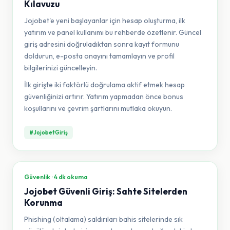
Kılavuzu
Jojobet'e yeni başlayanlar için hesap oluşturma, ilk
yatırım ve panel kullanımı bu rehberde özetlenir. Güncel
giriş adresini doğruladıktan sonra kayıt formunu
doldurun, e-posta onayını tamamlayın ve profil
bilgilerinizi güncelleyin.
İlk girişte iki faktörlü doğrulama aktif etmek hesap
güvenliğinizi artırır. Yatırım yapmadan önce bonus
koşullarını ve çevrim şartlarını mutlaka okuyun.
#JojobetGiriş
Güvenlik · 4 dk okuma
Jojobet Güvenli Giriş: Sahte Sitelerden
Korunma
Phishing (oltalama) saldırıları bahis sitelerinde sık