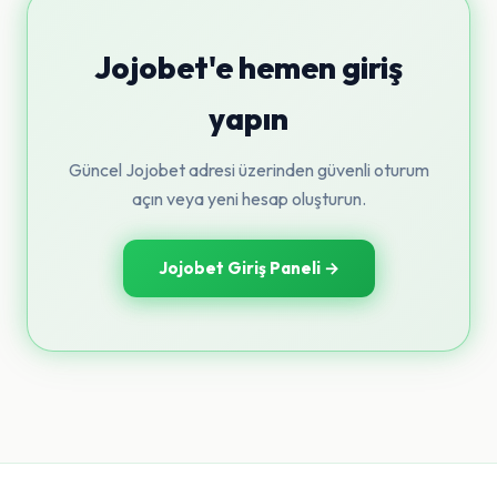
Jojobet'e hemen giriş
yapın
Güncel Jojobet adresi üzerinden güvenli oturum
açın veya yeni hesap oluşturun.
Jojobet Giriş Paneli →