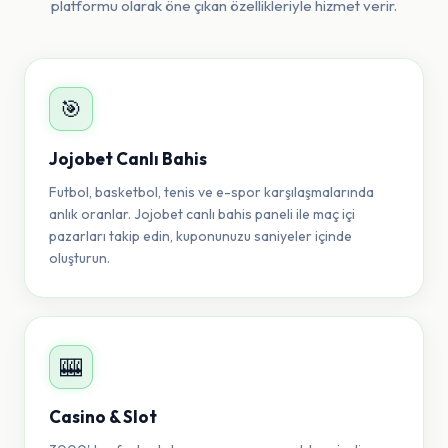
platformu olarak öne çıkan özellikleriyle hizmet verir.
🎯
Jojobet Canlı Bahis
Futbol, basketbol, tenis ve e-spor karşılaşmalarında
anlık oranlar. Jojobet canlı bahis paneli ile maç içi
pazarları takip edin, kuponunuzu saniyeler içinde
oluşturun.
🎰
Casino & Slot