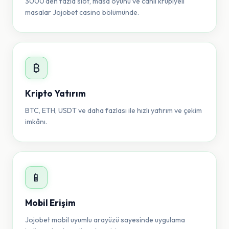
3000'den fazla slot, masa oyunu ve canlı krupiyeli
masalar Jojobet casino bölümünde.
₿
Kripto Yatırım
BTC, ETH, USDT ve daha fazlası ile hızlı yatırım ve çekim
imkânı.
📱
Mobil Erişim
Jojobet mobil uyumlu arayüzü sayesinde uygulama