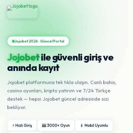
Jojobet 2026 · Güncel Portal
Jojobet
ile güvenli giriş ve
anında kayıt
Jojobet platformuna tek tıkla ulaşın. Canlı bahis,
casino oyunları, kripto yatırım ve 7/24 Türkçe
destek — hepsi Jojobet güncel adresinde sizi
bekliyor.
⚡ Hızlı Giriş
🎰 3000+ Oyun
📱 Mobil Uyumlu