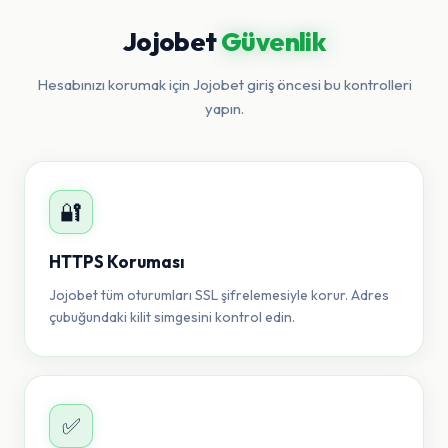
Jojobet
Güvenlik
Hesabınızı korumak için Jojobet giriş öncesi bu kontrolleri
yapın.
🔐
HTTPS Koruması
Jojobet tüm oturumları SSL şifrelemesiyle korur. Adres
çubuğundaki kilit simgesini kontrol edin.
✅