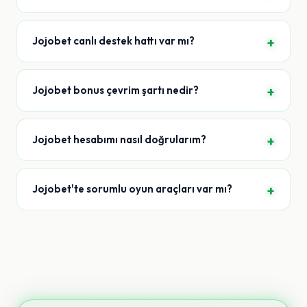
Jojobet canlı destek hattı var mı?
Jojobet bonus çevrim şartı nedir?
Jojobet hesabımı nasıl doğrularım?
Jojobet'te sorumlu oyun araçları var mı?