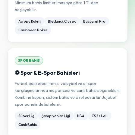
Minimum bahis limitleri masaya göre 1 TL'den
başlayabilir.
Avrupa Ruleti
Blackjack Classic
Baccarat Pro
Caribbean Poker
SPOR BAHIS
⚽ Spor & E-Spor Bahisleri
Futbol, basketbol, tenis, voleybol ve e-spor
karşılaşmalarında maç öncesi ve canlı bahis seçenekleri.
Kombine kupon, sistem bahis ve özel pazarlar Jojobet
spor panelinde listelenir.
Süper Lig
Şampiyonlar Ligi
NBA
CS2 / LoL
Canlı Bahis