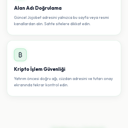
Alan Adı Doğrulama
Güncel Jojobet adresini yalnızca bu sayfa veya resmi
kanallardan alın. Sahte sitelere dikkat edin.
₿
Kripto İşlem Güvenliği
Yatırım öncesi doğru ağı, cüzdan adresini ve tutarı onay
ekranında tekrar kontrol edin.