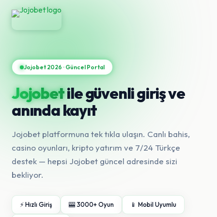
Jojobet 2026 · Güncel Portal
Jojobet
ile güvenli giriş ve
anında kayıt
Jojobet platformuna tek tıkla ulaşın. Canlı bahis,
casino oyunları, kripto yatırım ve 7/24 Türkçe
destek — hepsi Jojobet güncel adresinde sizi
bekliyor.
⚡ Hızlı Giriş
🎰 3000+ Oyun
📱 Mobil Uyumlu