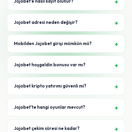
Jojobet'e nasıl kayıt olunur?
Jojobet adresi neden değişir?
Mobilden Jojobet girişi mümkün mü?
Jojobet hoşgeldin bonusu var mı?
Jojobet kripto yatırımı güvenli mi?
Jojobet'te hangi oyunlar mevcut?
Jojobet çekim süresi ne kadar?