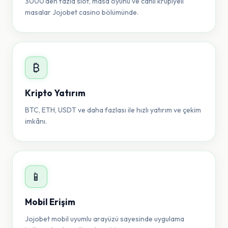
3000'den fazla slot, masa oyunu ve canlı krupiyeli
masalar Jojobet casino bölümünde.
₿
Kripto Yatırım
BTC, ETH, USDT ve daha fazlası ile hızlı yatırım ve çekim
imkânı.
📱
Mobil Erişim
Jojobet mobil uyumlu arayüzü sayesinde uygulama