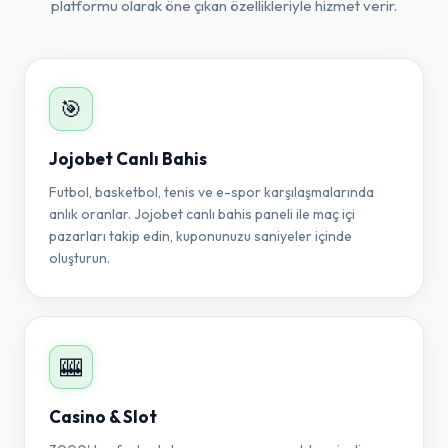
platformu olarak öne çıkan özellikleriyle hizmet verir.
🎯
Jojobet Canlı Bahis
Futbol, basketbol, tenis ve e-spor karşılaşmalarında
anlık oranlar. Jojobet canlı bahis paneli ile maç içi
pazarları takip edin, kuponunuzu saniyeler içinde
oluşturun.
🎰
Casino & Slot