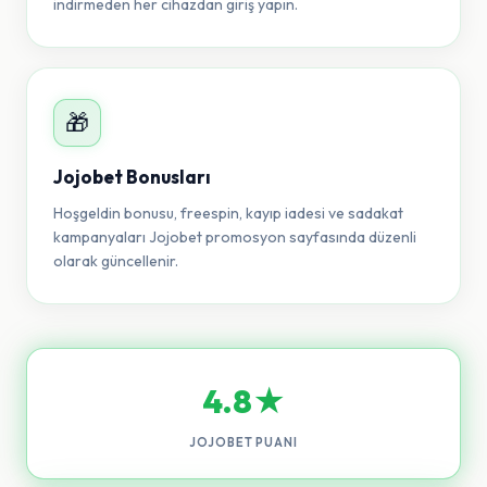
indirmeden her cihazdan giriş yapın.
🎁
Jojobet Bonusları
Hoşgeldin bonusu, freespin, kayıp iadesi ve sadakat
kampanyaları Jojobet promosyon sayfasında düzenli
olarak güncellenir.
4.8★
JOJOBET PUANI