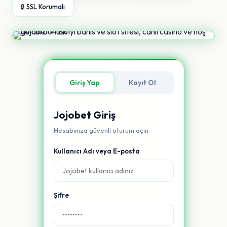
🔒 SSL Korumalı
Giriş Yap
Kayıt Ol
Jojobet Giriş
Hesabınıza güvenli oturum açın
Kullanıcı Adı veya E-posta
Şifre