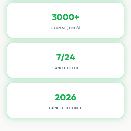
3000+
OYUN SEÇENEĞI
7/24
CANLI DESTEK
2026
GÜNCEL JOJOBET