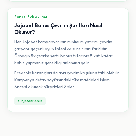
Bonus · 5 dk okuma
Jojobet Bonus Çevrim Şartları Nasıl
Okunur?
Her Jojobet kampanyasının minimum yatırım, çevrim
çarpanı, geçerli oyun listesi ve süre sınırı farklıdır.
Örneğin 5x çevrim şartı, bonus tutarının 5 katı kadar
bahis yapmanız gerektiği anlamına gelir.
Freespin kazançları da ayrı çevrim koşuluna tabi olabilir.
Kampanya detay sayfasındaki tüm maddeleri işlem
öncesi okumak sürprizleri önler.
#JojobetBonus