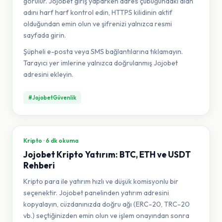
görülür. Jojobet giriş yaparken adres çubuğundaki alan
adını harf harf kontrol edin, HTTPS kilidinin aktif
olduğundan emin olun ve şifrenizi yalnızca resmi
sayfada girin.
Şüpheli e-posta veya SMS bağlantılarına tıklamayın.
Tarayıcı yer imlerine yalnızca doğrulanmış Jojobet
adresini ekleyin.
#JojobetGüvenlik
Kripto · 6 dk okuma
Jojobet Kripto Yatırım: BTC, ETH ve USDT
Rehberi
Kripto para ile yatırım hızlı ve düşük komisyonlu bir
seçenektir. Jojobet panelinden yatırım adresini
kopyalayın, cüzdanınızda doğru ağı (ERC-20, TRC-20
vb.) seçtiğinizden emin olun ve işlem onayından sonra