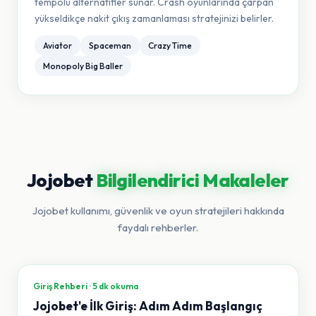
tempolu alternatifler sunar. Crash oyunlarında çarpan
yükseldikçe nakit çıkış zamanlaması stratejinizi belirler.
Aviator
Spaceman
Crazy Time
Monopoly Big Baller
Jojobet
Bilgilendirici Makaleler
Jojobet kullanımı, güvenlik ve oyun stratejileri hakkında
faydalı rehberler.
Giriş Rehberi · 5 dk okuma
Jojobet'e İlk Giriş: Adım Adım Başlangıç