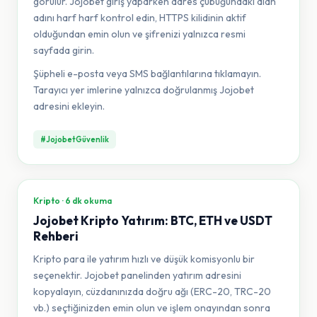
görülür. Jojobet giriş yaparken adres çubuğundaki alan
adını harf harf kontrol edin, HTTPS kilidinin aktif
olduğundan emin olun ve şifrenizi yalnızca resmi
sayfada girin.
Şüpheli e-posta veya SMS bağlantılarına tıklamayın.
Tarayıcı yer imlerine yalnızca doğrulanmış Jojobet
adresini ekleyin.
#JojobetGüvenlik
Kripto · 6 dk okuma
Jojobet Kripto Yatırım: BTC, ETH ve USDT
Rehberi
Kripto para ile yatırım hızlı ve düşük komisyonlu bir
seçenektir. Jojobet panelinden yatırım adresini
kopyalayın, cüzdanınızda doğru ağı (ERC-20, TRC-20
vb.) seçtiğinizden emin olun ve işlem onayından sonra