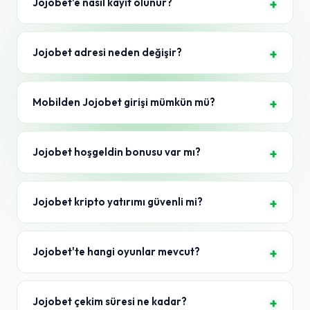
Jojobet'e nasıl kayıt olunur?
Jojobet adresi neden değişir?
Mobilden Jojobet girişi mümkün mü?
Jojobet hoşgeldin bonusu var mı?
Jojobet kripto yatırımı güvenli mi?
Jojobet'te hangi oyunlar mevcut?
Jojobet çekim süresi ne kadar?