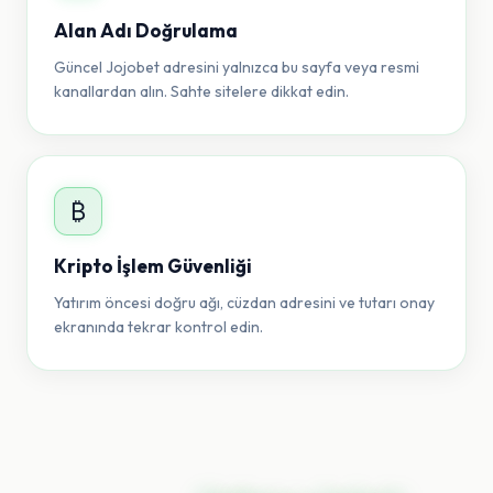
Alan Adı Doğrulama
Güncel Jojobet adresini yalnızca bu sayfa veya resmi
kanallardan alın. Sahte sitelere dikkat edin.
₿
Kripto İşlem Güvenliği
Yatırım öncesi doğru ağı, cüzdan adresini ve tutarı onay
ekranında tekrar kontrol edin.