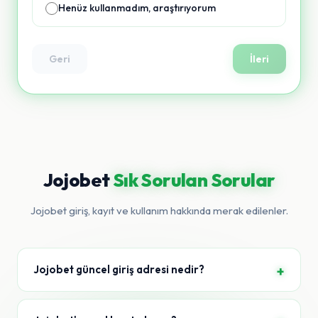
Henüz kullanmadım, araştırıyorum
Geri
İleri
Jojobet
Sık Sorulan Sorular
Jojobet giriş, kayıt ve kullanım hakkında merak edilenler.
Jojobet güncel giriş adresi nedir?