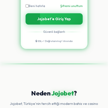
Beni hatırla
Şifremi unuttum
Jojobet'e Giriş Yap
Güvenli bağlantı
🔒 SSL
✓ Doğrulanmış
⚡ Anında
Neden
Jojobet
?
Jojobet, Türkiye'nin tercih ettiği modern bahis ve casino