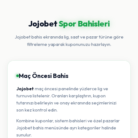
Jojobet
Spor Bahisleri
Jojobet bahis ekranında lig, saat ve pazar türüne göre
filtreleme yaparak kuponunuzu hazırlayın.
Maç Öncesi Bahis
Jojobet
maç öncesi panelinde yüzlerce lig ve
turnuva listelenir. Oranları karşılaştırın, kupon
tutarınızı belirleyin ve onay ekranında seçimlerinizi
son kez kontrol edin.
Kombine kuponlar, sistem bahisleri ve özel pazarlar
Jojobet bahis menüsünde ayrı kategoriler halinde
sunulur.