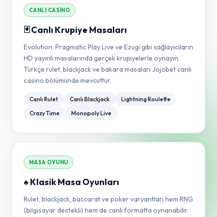
CANLI CASINO
🃏 Canlı Krupiye Masaları
Evolution, Pragmatic Play Live ve Ezugi gibi sağlayıcıların
HD yayınlı masalarında gerçek krupiyelerle oynayın.
Türkçe rulet, blackjack ve bakara masaları Jojobet canlı
casino bölümünde mevcuttur.
Canlı Rulet
Canlı Blackjack
Lightning Roulette
Crazy Time
Monopoly Live
MASA OYUNU
♠️ Klasik Masa Oyunları
Rulet, blackjack, baccarat ve poker varyantları hem RNG
(bilgisayar destekli) hem de canlı formatta oynanabilir.