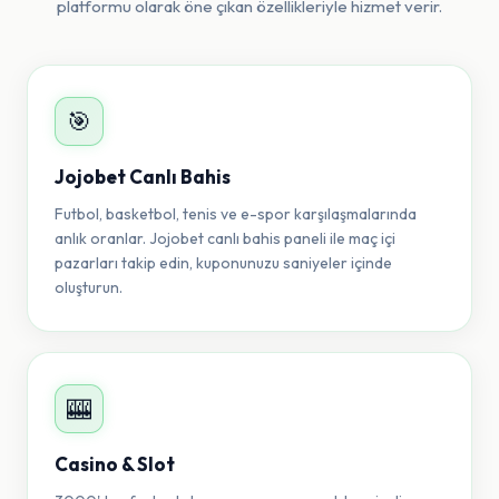
platformu olarak öne çıkan özellikleriyle hizmet verir.
🎯
Jojobet Canlı Bahis
Futbol, basketbol, tenis ve e-spor karşılaşmalarında
anlık oranlar. Jojobet canlı bahis paneli ile maç içi
pazarları takip edin, kuponunuzu saniyeler içinde
oluşturun.
🎰
Casino & Slot