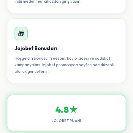
indirmeden her cihazdan giriş yapın.
🎁
Jojobet Bonusları
Hoşgeldin bonusu, freespin, kayıp iadesi ve sadakat
kampanyaları Jojobet promosyon sayfasında düzenli
olarak güncellenir.
4.8★
JOJOBET PUANI