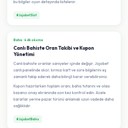
bu bilgiler oyun detayında listelenir.
#JojobetSlot
Bahis · 4 dk okuma
Canlı Bahiste Oran Takibi ve Kupon
Yönetimi
Canlı bahiste oranlar saniyeler içinde değişir. Jojobet
canlı panelinde skor, kırmızı kart ve süre bilgilerini eş
zamanlı takip ederek daha bilinçli karar verebilirsiniz.
Kupon hazırlarken toplam oranı, bahis tutarını ve olası
kazancı onay ekranında son kez kontrol edin. Acele
kararlar yerine pazar türünü anlamak uzun vadede daha
sağlıklıdır.
#JojobetBahis