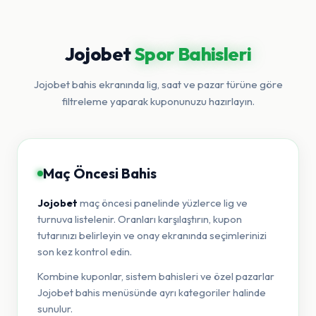
Jojobet
Spor Bahisleri
Jojobet bahis ekranında lig, saat ve pazar türüne göre
filtreleme yaparak kuponunuzu hazırlayın.
Maç Öncesi Bahis
Jojobet
maç öncesi panelinde yüzlerce lig ve
turnuva listelenir. Oranları karşılaştırın, kupon
tutarınızı belirleyin ve onay ekranında seçimlerinizi
son kez kontrol edin.
Kombine kuponlar, sistem bahisleri ve özel pazarlar
Jojobet bahis menüsünde ayrı kategoriler halinde
sunulur.