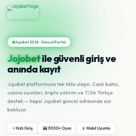
Jojobet 2026 · Güncel Portal
Jojobet
ile güvenli giriş ve
anında kayıt
Jojobet platformuna tek tıkla ulaşın. Canlı bahis,
casino oyunları, kripto yatırım ve 7/24 Türkçe
destek — hepsi Jojobet güncel adresinde sizi
bekliyor.
⚡ Hızlı Giriş
🎰 3000+ Oyun
📱 Mobil Uyumlu