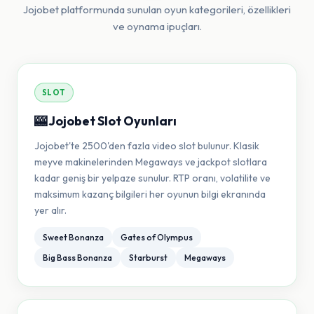
Jojobet platformunda sunulan oyun kategorileri, özellikleri
ve oynama ipuçları.
SLOT
🎰 Jojobet Slot Oyunları
Jojobet'te 2500'den fazla video slot bulunur. Klasik
meyve makinelerinden Megaways ve jackpot slotlara
kadar geniş bir yelpaze sunulur. RTP oranı, volatilite ve
maksimum kazanç bilgileri her oyunun bilgi ekranında
yer alır.
Sweet Bonanza
Gates of Olympus
Big Bass Bonanza
Starburst
Megaways