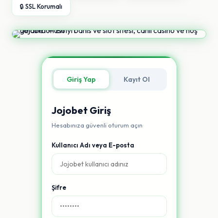
🔒 SSL Korumalı
Giriş Yap
Kayıt Ol
Jojobet Giriş
Hesabınıza güvenli oturum açın
Kullanıcı Adı veya E-posta
Şifre