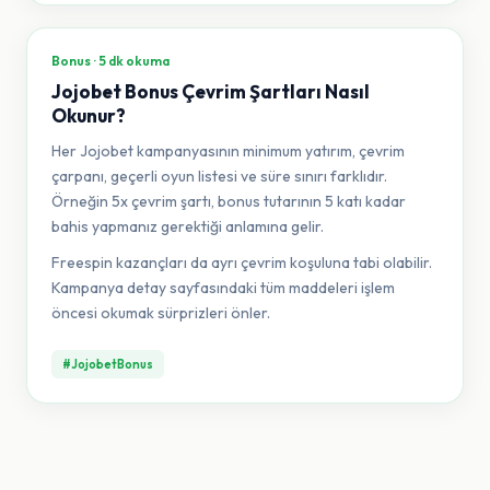
Bonus · 5 dk okuma
Jojobet Bonus Çevrim Şartları Nasıl
Okunur?
Her Jojobet kampanyasının minimum yatırım, çevrim
çarpanı, geçerli oyun listesi ve süre sınırı farklıdır.
Örneğin 5x çevrim şartı, bonus tutarının 5 katı kadar
bahis yapmanız gerektiği anlamına gelir.
Freespin kazançları da ayrı çevrim koşuluna tabi olabilir.
Kampanya detay sayfasındaki tüm maddeleri işlem
öncesi okumak sürprizleri önler.
#JojobetBonus