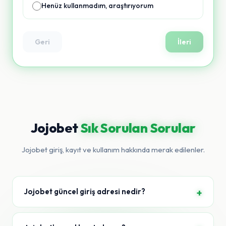
Henüz kullanmadım, araştırıyorum
Geri
İleri
Jojobet
Sık Sorulan Sorular
Jojobet giriş, kayıt ve kullanım hakkında merak edilenler.
Jojobet güncel giriş adresi nedir?