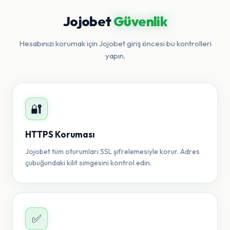
Jojobet
Güvenlik
Hesabınızı korumak için Jojobet giriş öncesi bu kontrolleri
yapın.
🔐
HTTPS Koruması
Jojobet tüm oturumları SSL şifrelemesiyle korur. Adres
çubuğundaki kilit simgesini kontrol edin.
✅