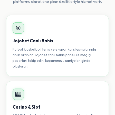
platformu olarak öne çıkan özellikleriyle hizmet verir.
🎯
Jojobet Canlı Bahis
Futbol, basketbol, tenis ve e-spor karşılaşmalarında
anlık oranlar. Jojobet canlı bahis paneli ile maç içi
pazarları takip edin, kuponunuzu saniyeler içinde
oluşturun.
🎰
Casino & Slot