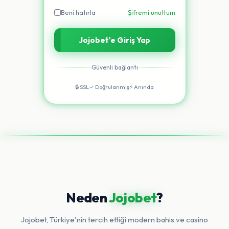
Beni hatırla
Şifremi unuttum
Jojobet'e Giriş Yap
Güvenli bağlantı
🔒 SSL
✓ Doğrulanmış
⚡ Anında
Neden
Jojobet
?
Jojobet, Türkiye'nin tercih ettiği modern bahis ve casino