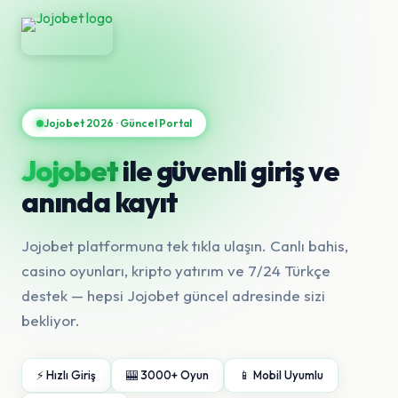
Jojobet 2026 · Güncel Portal
Jojobet
ile güvenli giriş ve
anında kayıt
Jojobet platformuna tek tıkla ulaşın. Canlı bahis,
casino oyunları, kripto yatırım ve 7/24 Türkçe
destek — hepsi Jojobet güncel adresinde sizi
bekliyor.
⚡ Hızlı Giriş
🎰 3000+ Oyun
📱 Mobil Uyumlu