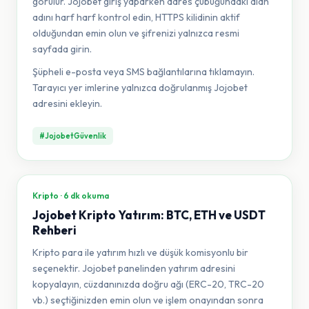
görülür. Jojobet giriş yaparken adres çubuğundaki alan
adını harf harf kontrol edin, HTTPS kilidinin aktif
olduğundan emin olun ve şifrenizi yalnızca resmi
sayfada girin.
Şüpheli e-posta veya SMS bağlantılarına tıklamayın.
Tarayıcı yer imlerine yalnızca doğrulanmış Jojobet
adresini ekleyin.
#JojobetGüvenlik
Kripto · 6 dk okuma
Jojobet Kripto Yatırım: BTC, ETH ve USDT
Rehberi
Kripto para ile yatırım hızlı ve düşük komisyonlu bir
seçenektir. Jojobet panelinden yatırım adresini
kopyalayın, cüzdanınızda doğru ağı (ERC-20, TRC-20
vb.) seçtiğinizden emin olun ve işlem onayından sonra