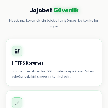
Jojobet
Güvenlik
Hesabınızı korumak için Jojobet giriş öncesi bu kontrolleri
yapın.
🔐
HTTPS Koruması
Jojobet tüm oturumları SSL şifrelemesiyle korur. Adres
çubuğundaki kilit simgesini kontrol edin.
✅