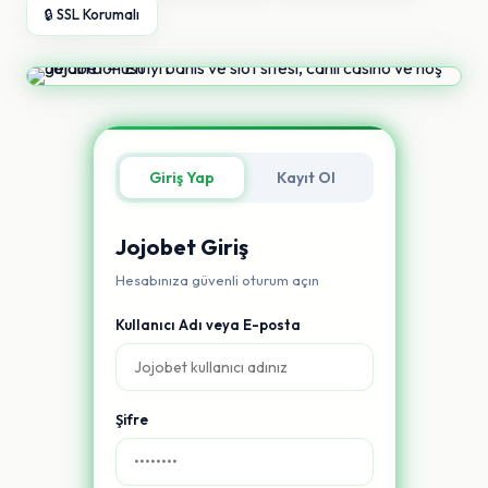
🔒 SSL Korumalı
Giriş Yap
Kayıt Ol
Jojobet Giriş
Hesabınıza güvenli oturum açın
Kullanıcı Adı veya E-posta
Şifre