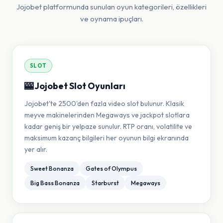
Jojobet platformunda sunulan oyun kategorileri, özellikleri
ve oynama ipuçları.
SLOT
🎰 Jojobet Slot Oyunları
Jojobet'te 2500'den fazla video slot bulunur. Klasik
meyve makinelerinden Megaways ve jackpot slotlara
kadar geniş bir yelpaze sunulur. RTP oranı, volatilite ve
maksimum kazanç bilgileri her oyunun bilgi ekranında
yer alır.
Sweet Bonanza
Gates of Olympus
Big Bass Bonanza
Starburst
Megaways