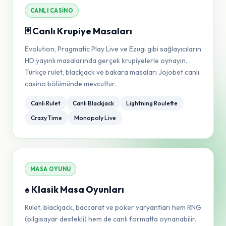
CANLI CASINO
🃏 Canlı Krupiye Masaları
Evolution, Pragmatic Play Live ve Ezugi gibi sağlayıcıların
HD yayınlı masalarında gerçek krupiyelerle oynayın.
Türkçe rulet, blackjack ve bakara masaları Jojobet canlı
casino bölümünde mevcuttur.
Canlı Rulet
Canlı Blackjack
Lightning Roulette
Crazy Time
Monopoly Live
MASA OYUNU
♠️ Klasik Masa Oyunları
Rulet, blackjack, baccarat ve poker varyantları hem RNG
(bilgisayar destekli) hem de canlı formatta oynanabilir.