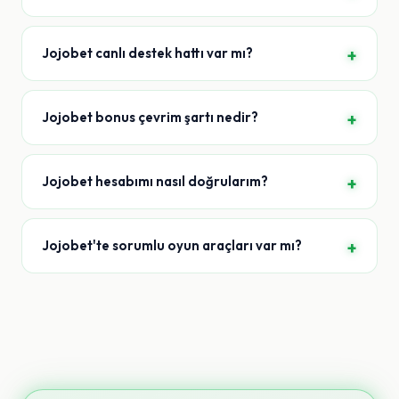
Jojobet canlı destek hattı var mı?
Jojobet bonus çevrim şartı nedir?
Jojobet hesabımı nasıl doğrularım?
Jojobet'te sorumlu oyun araçları var mı?