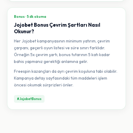
Bonus · 5 dk okuma
Jojobet Bonus Çevrim Şartları Nasıl
Okunur?
Her Jojobet kampanyasının minimum yatırım, çevrim
çarpanı, geçerli oyun listesi ve süre sınırı farklıdır.
Örneğin 5x çevrim şartı, bonus tutarının 5 katı kadar
bahis yapmanız gerektiği anlamına gelir.
Freespin kazançları da ayrı çevrim koşuluna tabi olabilir.
Kampanya detay sayfasındaki tüm maddeleri işlem
öncesi okumak sürprizleri önler.
#JojobetBonus