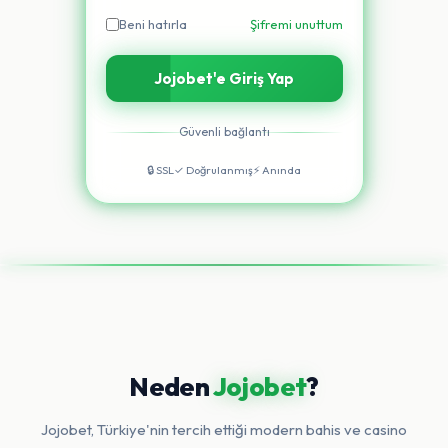
Beni hatırla
Şifremi unuttum
Jojobet'e Giriş Yap
Güvenli bağlantı
🔒 SSL
✓ Doğrulanmış
⚡ Anında
Neden
Jojobet
?
Jojobet, Türkiye'nin tercih ettiği modern bahis ve casino