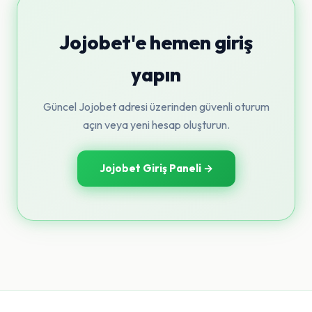
Jojobet'e hemen giriş
yapın
Güncel Jojobet adresi üzerinden güvenli oturum
açın veya yeni hesap oluşturun.
Jojobet Giriş Paneli →