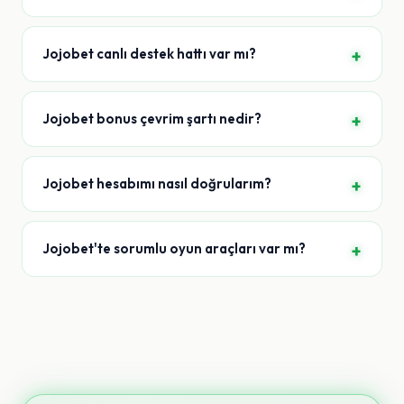
Jojobet canlı destek hattı var mı?
Jojobet bonus çevrim şartı nedir?
Jojobet hesabımı nasıl doğrularım?
Jojobet'te sorumlu oyun araçları var mı?