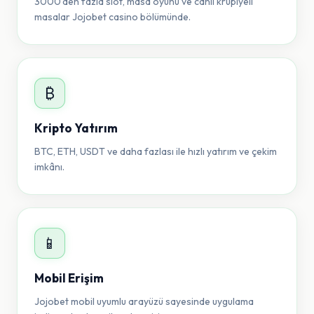
3000'den fazla slot, masa oyunu ve canlı krupiyeli
masalar Jojobet casino bölümünde.
₿
Kripto Yatırım
BTC, ETH, USDT ve daha fazlası ile hızlı yatırım ve çekim
imkânı.
📱
Mobil Erişim
Jojobet mobil uyumlu arayüzü sayesinde uygulama