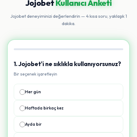
Jojobet
Kullanıcı Anketi
Jojobet deneyiminizi değerlendirin — 4 kısa soru, yaklaşık 1
dakika.
1. Jojobet'i ne sıklıkla kullanıyorsunuz?
Bir seçenek işaretleyin
Her gün
Haftada birkaç kez
Ayda bir