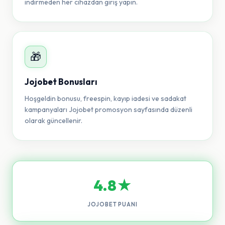
indirmeden her cihazdan giriş yapın.
🎁
Jojobet Bonusları
Hoşgeldin bonusu, freespin, kayıp iadesi ve sadakat
kampanyaları Jojobet promosyon sayfasında düzenli
olarak güncellenir.
4.8★
JOJOBET PUANI