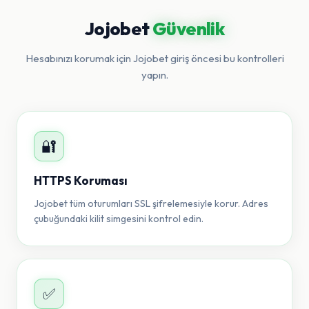
Jojobet
Güvenlik
Hesabınızı korumak için Jojobet giriş öncesi bu kontrolleri
yapın.
🔐
HTTPS Koruması
Jojobet tüm oturumları SSL şifrelemesiyle korur. Adres
çubuğundaki kilit simgesini kontrol edin.
✅