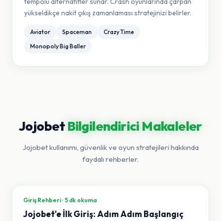
tempolu alternatifler sunar. Crash oyunlarında çarpan
yükseldikçe nakit çıkış zamanlaması stratejinizi belirler.
Aviator
Spaceman
Crazy Time
Monopoly Big Baller
Jojobet
Bilgilendirici Makaleler
Jojobet kullanımı, güvenlik ve oyun stratejileri hakkında
faydalı rehberler.
Giriş Rehberi · 5 dk okuma
Jojobet'e İlk Giriş: Adım Adım Başlangıç