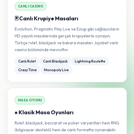
CANLI CASINO
🃏 Canlı Krupiye Masaları
Evolution, Pragmatic Play Live ve Ezugi gibi sağlayıcıların
HD yayınlı masalarında gerçek krupiyelerle oynayın.
Türkçe rulet, blackjack ve bakara masaları Jojobet canlı
casino bölümünde mevcuttur.
Canlı Rulet
Canlı Blackjack
Lightning Roulette
Crazy Time
Monopoly Live
MASA OYUNU
♠️ Klasik Masa Oyunları
Rulet, blackjack, baccarat ve poker varyantları hem RNG
(bilgisayar destekli) hem de canlı formatta oynanabilir.