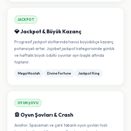
JACKPOT
💎 Jackpot & Büyük Kazanç
Progresif jackpot slotlarında havuz büyüdükçe kazanç
potansiyeli artar. Jojobet jackpot kategorisinde günlük
ve haftalık büyük ödüllü oyunlar ayrı başlık altında
toplanır.
Mega Moolah
Divine Fortune
Jackpot King
OYUN ŞOVU
🎡 Oyun Şovları & Crash
Aviator, Spaceman ve çark tabanlı oyun şovları hızlı