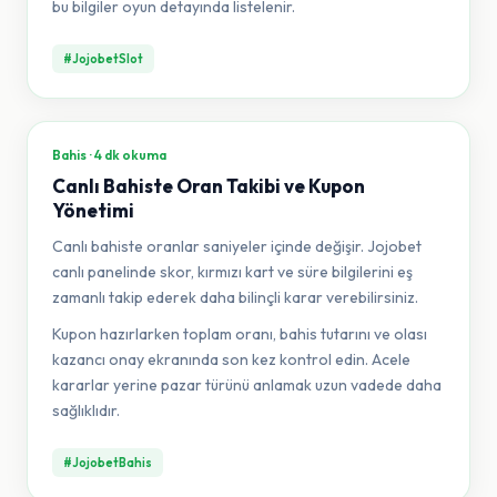
bu bilgiler oyun detayında listelenir.
#JojobetSlot
Bahis · 4 dk okuma
Canlı Bahiste Oran Takibi ve Kupon
Yönetimi
Canlı bahiste oranlar saniyeler içinde değişir. Jojobet
canlı panelinde skor, kırmızı kart ve süre bilgilerini eş
zamanlı takip ederek daha bilinçli karar verebilirsiniz.
Kupon hazırlarken toplam oranı, bahis tutarını ve olası
kazancı onay ekranında son kez kontrol edin. Acele
kararlar yerine pazar türünü anlamak uzun vadede daha
sağlıklıdır.
#JojobetBahis