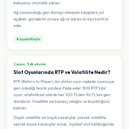
bakiyeniz otomatik yansır.
Ağ uyumsuzluğu geri dönüşü olmayan kayıplara yol
açabilir; gönderim öncesi ağ ve adresi iki kez kontrol
edin.
#JojobetKripto
Casino · 5 dk okuma
Slot Oyunlarında RTP ve Volatilite Nedir?
RTP (Return to Player), bir slotun uzun vadede oyuncuya
geri ödediği teorik yüzdeyi ifade eder. %96 RTP'li bir
oyun, istatistiksel olarak her 100 TL'den 96 TL'sini geri
döndürür. Volatilite ise kazanç sıklığını ve büyüklüğünü
belirler.
Düşük volatilite sık küçük kazançlar, yüksek volatilite
seyrek büyük kazançlar sunar. Jojobet slot kataloğunda