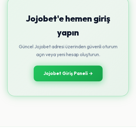
Jojobet'e hemen giriş
yapın
Güncel Jojobet adresi üzerinden güvenli oturum
açın veya yeni hesap oluşturun.
Jojobet Giriş Paneli →