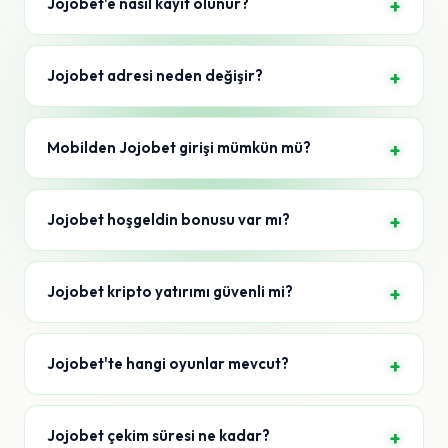
Jojobet'e nasıl kayıt olunur?
Jojobet adresi neden değişir?
Mobilden Jojobet girişi mümkün mü?
Jojobet hoşgeldin bonusu var mı?
Jojobet kripto yatırımı güvenli mi?
Jojobet'te hangi oyunlar mevcut?
Jojobet çekim süresi ne kadar?