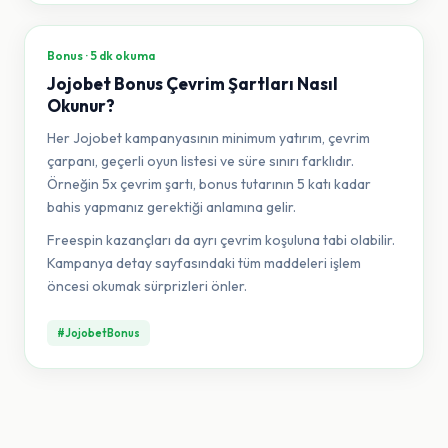
Bonus · 5 dk okuma
Jojobet Bonus Çevrim Şartları Nasıl
Okunur?
Her Jojobet kampanyasının minimum yatırım, çevrim
çarpanı, geçerli oyun listesi ve süre sınırı farklıdır.
Örneğin 5x çevrim şartı, bonus tutarının 5 katı kadar
bahis yapmanız gerektiği anlamına gelir.
Freespin kazançları da ayrı çevrim koşuluna tabi olabilir.
Kampanya detay sayfasındaki tüm maddeleri işlem
öncesi okumak sürprizleri önler.
#JojobetBonus