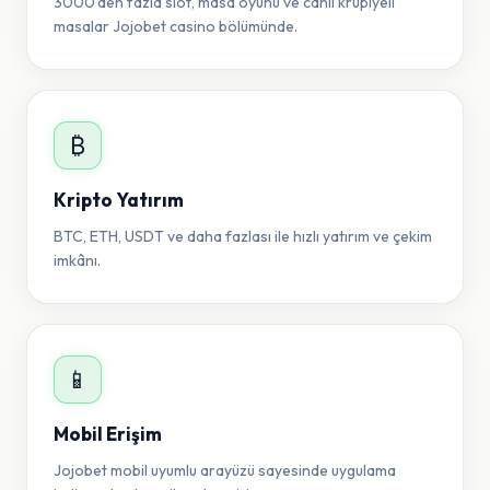
3000'den fazla slot, masa oyunu ve canlı krupiyeli
masalar Jojobet casino bölümünde.
₿
Kripto Yatırım
BTC, ETH, USDT ve daha fazlası ile hızlı yatırım ve çekim
imkânı.
📱
Mobil Erişim
Jojobet mobil uyumlu arayüzü sayesinde uygulama