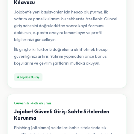
Kılavuzu
Jojobet'e yeni başlayanlar için hesap oluşturma, ilk
yatırım ve panel kullanımı bu rehberde özetlenir. Güncel
giriş adresini doğruladıktan sonra kayıt formunu
doldurun, e-posta onayını tamamlayın ve profil
bilgilerinizi güncelleyin.
İlk girişte iki faktörlü doğrulama aktif etmek hesap
güvenliğinizi artırır. Yatırım yapmadan önce bonus
koşullarını ve çevrim şartlarını mutlaka okuyun.
#JojobetGiriş
Güvenlik · 4 dk okuma
Jojobet Güvenli Giriş: Sahte Sitelerden
Korunma
Phishing (oltalama) saldırıları bahis sitelerinde sık