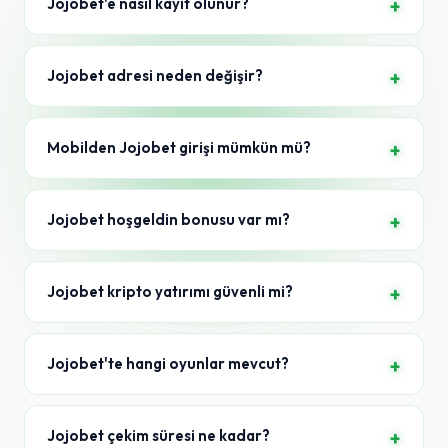
Jojobet'e nasıl kayıt olunur?
Jojobet adresi neden değişir?
Mobilden Jojobet girişi mümkün mü?
Jojobet hoşgeldin bonusu var mı?
Jojobet kripto yatırımı güvenli mi?
Jojobet'te hangi oyunlar mevcut?
Jojobet çekim süresi ne kadar?