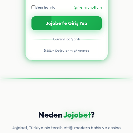
Beni hatırla
Şifremi unuttum
Jojobet'e Giriş Yap
Güvenli bağlantı
🔒 SSL
✓ Doğrulanmış
⚡ Anında
Neden
Jojobet
?
Jojobet, Türkiye'nin tercih ettiği modern bahis ve casino