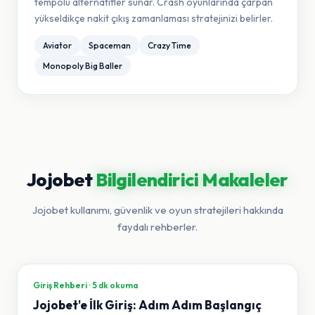
tempolu alternatifler sunar. Crash oyunlarında çarpan
yükseldikçe nakit çıkış zamanlaması stratejinizi belirler.
Aviator
Spaceman
Crazy Time
Monopoly Big Baller
Jojobet
Bilgilendirici Makaleler
Jojobet kullanımı, güvenlik ve oyun stratejileri hakkında
faydalı rehberler.
Giriş Rehberi · 5 dk okuma
Jojobet'e İlk Giriş: Adım Adım Başlangıç