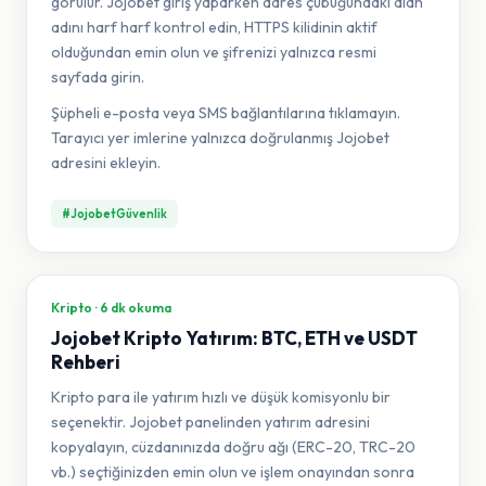
görülür. Jojobet giriş yaparken adres çubuğundaki alan
adını harf harf kontrol edin, HTTPS kilidinin aktif
olduğundan emin olun ve şifrenizi yalnızca resmi
sayfada girin.
Şüpheli e-posta veya SMS bağlantılarına tıklamayın.
Tarayıcı yer imlerine yalnızca doğrulanmış Jojobet
adresini ekleyin.
#JojobetGüvenlik
Kripto · 6 dk okuma
Jojobet Kripto Yatırım: BTC, ETH ve USDT
Rehberi
Kripto para ile yatırım hızlı ve düşük komisyonlu bir
seçenektir. Jojobet panelinden yatırım adresini
kopyalayın, cüzdanınızda doğru ağı (ERC-20, TRC-20
vb.) seçtiğinizden emin olun ve işlem onayından sonra