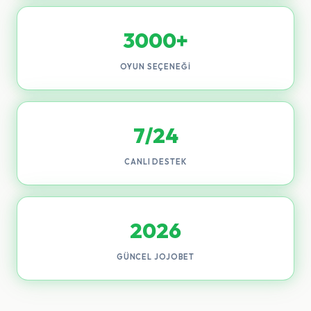
3000+
OYUN SEÇENEĞI
7/24
CANLI DESTEK
2026
GÜNCEL JOJOBET