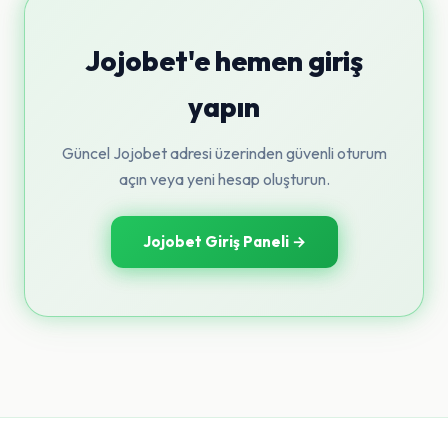
Jojobet'e hemen giriş
yapın
Güncel Jojobet adresi üzerinden güvenli oturum
açın veya yeni hesap oluşturun.
Jojobet Giriş Paneli →