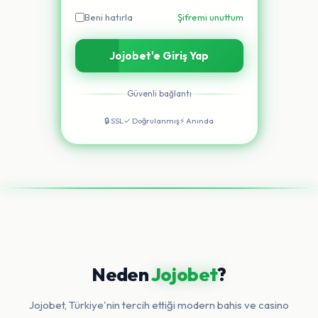
Beni hatırla
Şifremi unuttum
Jojobet'e Giriş Yap
Güvenli bağlantı
🔒 SSL
✓ Doğrulanmış
⚡ Anında
Neden
Jojobet
?
Jojobet, Türkiye'nin tercih ettiği modern bahis ve casino