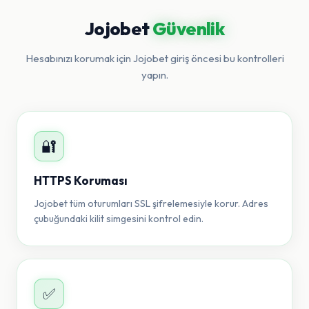
Jojobet
Güvenlik
Hesabınızı korumak için Jojobet giriş öncesi bu kontrolleri
yapın.
🔐
HTTPS Koruması
Jojobet tüm oturumları SSL şifrelemesiyle korur. Adres
çubuğundaki kilit simgesini kontrol edin.
✅