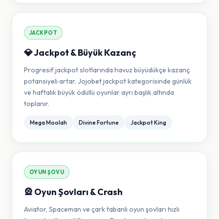
JACKPOT
💎 Jackpot & Büyük Kazanç
Progresif jackpot slotlarında havuz büyüdükçe kazanç
potansiyeli artar. Jojobet jackpot kategorisinde günlük
ve haftalık büyük ödüllü oyunlar ayrı başlık altında
toplanır.
Mega Moolah
Divine Fortune
Jackpot King
OYUN ŞOVU
🎡 Oyun Şovları & Crash
Aviator, Spaceman ve çark tabanlı oyun şovları hızlı