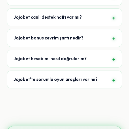
Jojobet canlı destek hattı var mı?
Jojobet bonus çevrim şartı nedir?
Jojobet hesabımı nasıl doğrularım?
Jojobet'te sorumlu oyun araçları var mı?