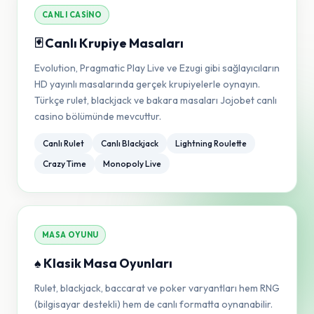
CANLI CASINO
🃏 Canlı Krupiye Masaları
Evolution, Pragmatic Play Live ve Ezugi gibi sağlayıcıların
HD yayınlı masalarında gerçek krupiyelerle oynayın.
Türkçe rulet, blackjack ve bakara masaları Jojobet canlı
casino bölümünde mevcuttur.
Canlı Rulet
Canlı Blackjack
Lightning Roulette
Crazy Time
Monopoly Live
MASA OYUNU
♠️ Klasik Masa Oyunları
Rulet, blackjack, baccarat ve poker varyantları hem RNG
(bilgisayar destekli) hem de canlı formatta oynanabilir.