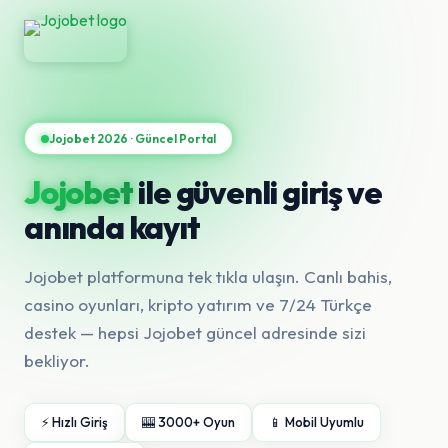
Jojobet 2026 · Güncel Portal
Jojobet
ile güvenli giriş ve
anında kayıt
Jojobet platformuna tek tıkla ulaşın. Canlı bahis,
casino oyunları, kripto yatırım ve 7/24 Türkçe
destek — hepsi Jojobet güncel adresinde sizi
bekliyor.
⚡ Hızlı Giriş
🎰 3000+ Oyun
📱 Mobil Uyumlu