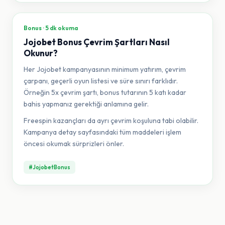
Bonus · 5 dk okuma
Jojobet Bonus Çevrim Şartları Nasıl
Okunur?
Her Jojobet kampanyasının minimum yatırım, çevrim
çarpanı, geçerli oyun listesi ve süre sınırı farklıdır.
Örneğin 5x çevrim şartı, bonus tutarının 5 katı kadar
bahis yapmanız gerektiği anlamına gelir.
Freespin kazançları da ayrı çevrim koşuluna tabi olabilir.
Kampanya detay sayfasındaki tüm maddeleri işlem
öncesi okumak sürprizleri önler.
#JojobetBonus