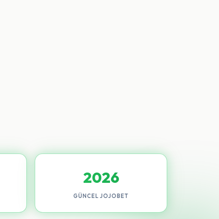
2026
GÜNCEL JOJOBET