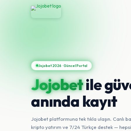
Jojobet 2026 · Güncel Portal
Jojobet
ile güv
anında kayıt
Jojobet platformuna tek tıkla ulaşın. Canlı ba
kripto yatırım ve 7/24 Türkçe destek — heps