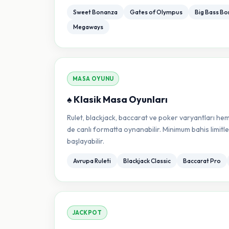
Sweet Bonanza
Gates of Olympus
Big Bass B
Megaways
MASA OYUNU
♠️ Klasik Masa Oyunları
Rulet, blackjack, baccarat ve poker varyantları he
de canlı formatta oynanabilir. Minimum bahis limitl
başlayabilir.
Avrupa Ruleti
Blackjack Classic
Baccarat Pro
JACKPOT