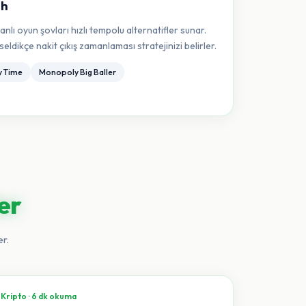
sh
lı oyun şovları hızlı tempolu alternatifler sunar.
dikçe nakit çıkış zamanlaması stratejinizi belirler.
y Time
Monopoly Big Baller
ler
er.
Kripto · 6 dk okuma