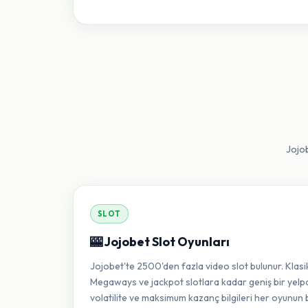
Jojo
SLOT
🎰 Jojobet Slot Oyunları
Jojobet'te 2500'den fazla video slot bulunur. Kla
Megaways ve jackpot slotlara kadar geniş bir yelpa
volatilite ve maksimum kazanç bilgileri her oyunun bi