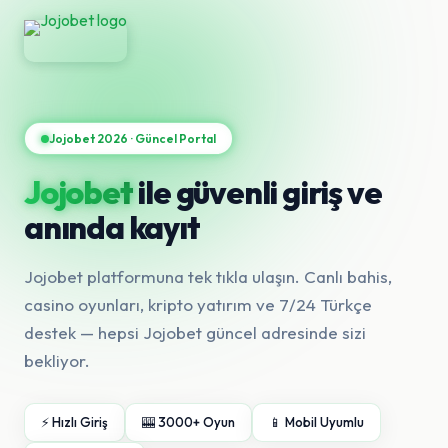
Jojobet 2026 · Güncel Portal
Jojobet
ile güvenli giriş ve
anında kayıt
Jojobet platformuna tek tıkla ulaşın. Canlı bahis,
casino oyunları, kripto yatırım ve 7/24 Türkçe
destek — hepsi Jojobet güncel adresinde sizi
bekliyor.
⚡ Hızlı Giriş
🎰 3000+ Oyun
📱 Mobil Uyumlu