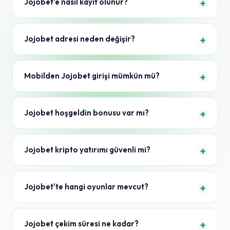
Jojobet'e nasıl kayıt olunur?
Jojobet adresi neden değişir?
Mobilden Jojobet girişi mümkün mü?
Jojobet hoşgeldin bonusu var mı?
Jojobet kripto yatırımı güvenli mi?
Jojobet'te hangi oyunlar mevcut?
Jojobet çekim süresi ne kadar?