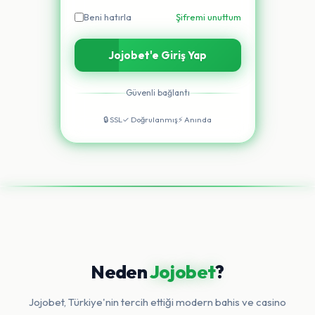
Beni hatırla
Şifremi unuttum
Jojobet'e Giriş Yap
Güvenli bağlantı
🔒 SSL
✓ Doğrulanmış
⚡ Anında
Neden
Jojobet
?
Jojobet, Türkiye'nin tercih ettiği modern bahis ve casino