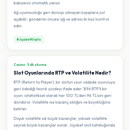
bakiyeniz otomatik yansır.
Ağ uyumsuzluğu geri dönüşü olmayan kayıplara yol
açabilir; gönderim öncesi ağ ve adresi iki kez kontrol
edin.
#JojobetKripto
Casino · 5 dk okuma
Slot Oyunlarında RTP ve Volatilite Nedir?
RTP (Return to Player), bir slotun uzun vadede oyuncuya
geri ödediği teorik yüzdeyi ifade eder. %96 RTP'li bir
oyun, istatistiksel olarak her 100 TL'den 96 TL'sini geri
döndürür. Volatilite ise kazanç sıklığını ve büyüklüğünü
belirler.
Düşük volatilite sık küçük kazançlar, yüksek volatilite
seyrek büyük kazançlar sunar. Jojobet slot kataloğunda