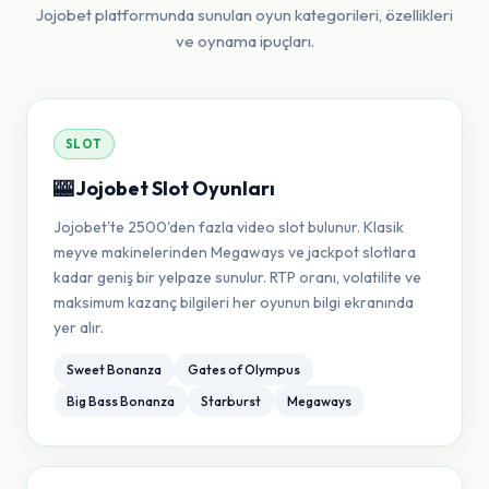
Jojobet platformunda sunulan oyun kategorileri, özellikleri
ve oynama ipuçları.
SLOT
🎰 Jojobet Slot Oyunları
Jojobet'te 2500'den fazla video slot bulunur. Klasik
meyve makinelerinden Megaways ve jackpot slotlara
kadar geniş bir yelpaze sunulur. RTP oranı, volatilite ve
maksimum kazanç bilgileri her oyunun bilgi ekranında
yer alır.
Sweet Bonanza
Gates of Olympus
Big Bass Bonanza
Starburst
Megaways