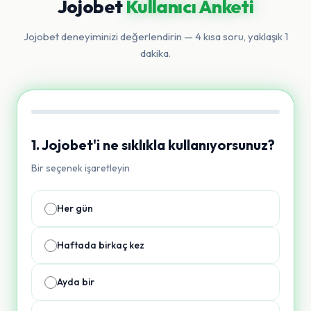
Jojobet
Kullanıcı Anketi
Jojobet deneyiminizi değerlendirin — 4 kısa soru, yaklaşık 1
dakika.
1. Jojobet'i ne sıklıkla kullanıyorsunuz?
Bir seçenek işaretleyin
Her gün
Haftada birkaç kez
Ayda bir