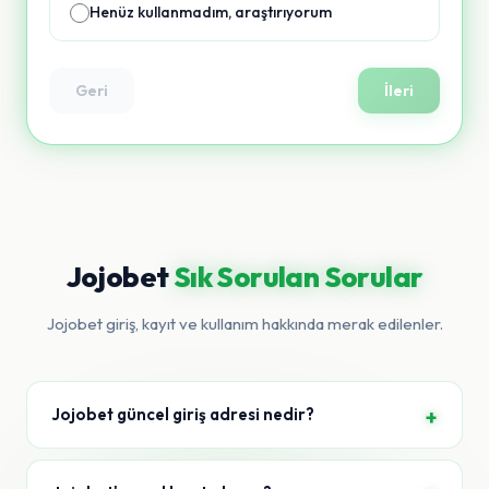
Henüz kullanmadım, araştırıyorum
Geri
İleri
Jojobet
Sık Sorulan Sorular
Jojobet giriş, kayıt ve kullanım hakkında merak edilenler.
Jojobet güncel giriş adresi nedir?