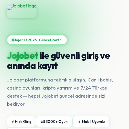
Jojobet 2026 · Güncel Portal
Jojobet
ile güvenli giriş ve
anında kayıt
Jojobet platformuna tek tıkla ulaşın. Canlı bahis,
casino oyunları, kripto yatırım ve 7/24 Türkçe
destek — hepsi Jojobet güncel adresinde sizi
bekliyor.
⚡ Hızlı Giriş
🎰 3000+ Oyun
📱 Mobil Uyumlu