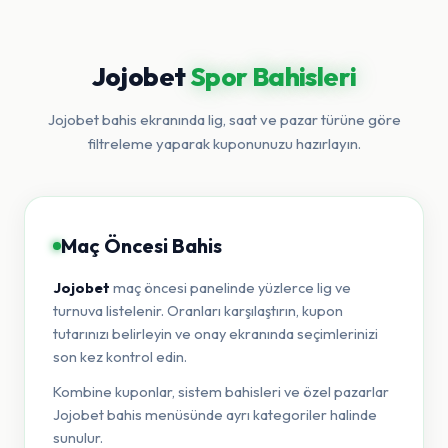
Jojobet
Spor Bahisleri
Jojobet bahis ekranında lig, saat ve pazar türüne göre
filtreleme yaparak kuponunuzu hazırlayın.
Maç Öncesi Bahis
Jojobet
maç öncesi panelinde yüzlerce lig ve
turnuva listelenir. Oranları karşılaştırın, kupon
tutarınızı belirleyin ve onay ekranında seçimlerinizi
son kez kontrol edin.
Kombine kuponlar, sistem bahisleri ve özel pazarlar
Jojobet bahis menüsünde ayrı kategoriler halinde
sunulur.