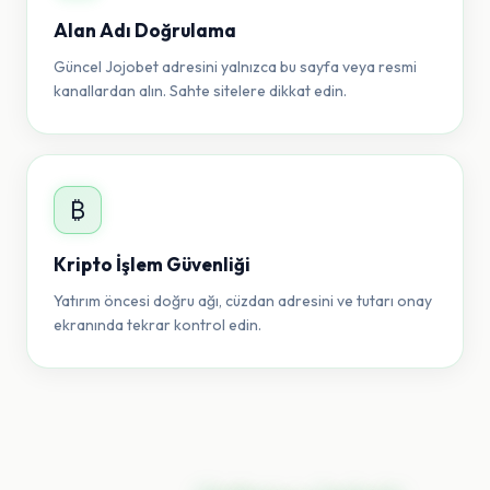
Alan Adı Doğrulama
Güncel Jojobet adresini yalnızca bu sayfa veya resmi
kanallardan alın. Sahte sitelere dikkat edin.
₿
Kripto İşlem Güvenliği
Yatırım öncesi doğru ağı, cüzdan adresini ve tutarı onay
ekranında tekrar kontrol edin.