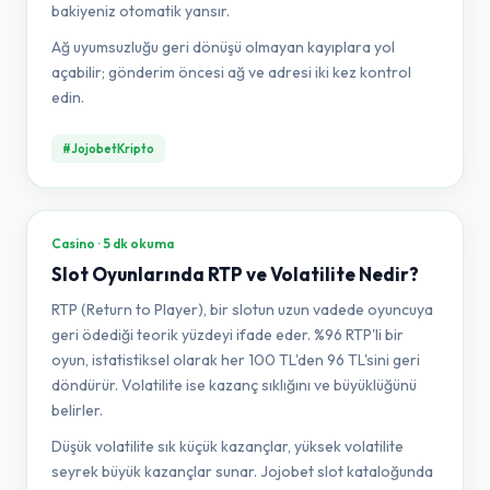
bakiyeniz otomatik yansır.
Ağ uyumsuzluğu geri dönüşü olmayan kayıplara yol
açabilir; gönderim öncesi ağ ve adresi iki kez kontrol
edin.
#JojobetKripto
Casino · 5 dk okuma
Slot Oyunlarında RTP ve Volatilite Nedir?
RTP (Return to Player), bir slotun uzun vadede oyuncuya
geri ödediği teorik yüzdeyi ifade eder. %96 RTP'li bir
oyun, istatistiksel olarak her 100 TL'den 96 TL'sini geri
döndürür. Volatilite ise kazanç sıklığını ve büyüklüğünü
belirler.
Düşük volatilite sık küçük kazançlar, yüksek volatilite
seyrek büyük kazançlar sunar. Jojobet slot kataloğunda