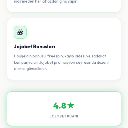
indirmeden her cihazdan giriş yapın.
🎁
Jojobet Bonusları
Hoşgeldin bonusu, freespin, kayıp iadesi ve sadakat
kampanyaları Jojobet promosyon sayfasında düzenli
olarak güncellenir.
4.8★
JOJOBET PUANI