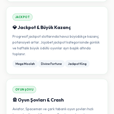
JACKPOT
💎 Jackpot & Büyük Kazanç
Progresif jackpot slotlarında havuz büyüdükçe kazanç
potansiyeli artar. Jojobet jackpot kategorisinde günlük
ve haftalık büyük ödüllü oyunlar ayrı başlık altında
toplanır.
Mega Moolah
Divine Fortune
Jackpot King
OYUN ŞOVU
🎡 Oyun Şovları & Crash
Aviator, Spaceman ve çark tabanlı oyun şovları hızlı