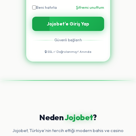
Beni hatırla
Şifremi unuttum
Jojobet'e Giriş Yap
Güvenli bağlantı
🔒 SSL
✓ Doğrulanmış
⚡ Anında
Neden
Jojobet
?
Jojobet, Türkiye'nin tercih ettiği modern bahis ve casino