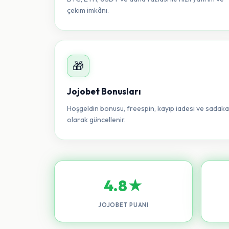
çekim imkânı.
🎁
Jojobet Bonusları
Hoşgeldin bonusu, freespin, kayıp iadesi ve sada
olarak güncellenir.
4.8★
JOJOBET PUANI