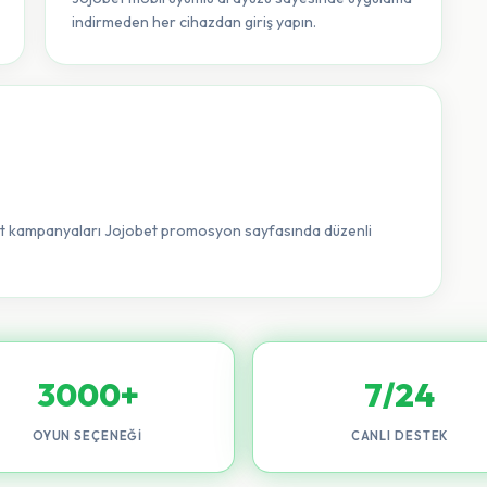
indirmeden her cihazdan giriş yapın.
kat kampanyaları Jojobet promosyon sayfasında düzenli
3000+
7/24
OYUN SEÇENEĞI
CANLI DESTEK