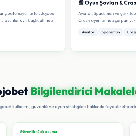
🎡 Oyun Şovları & Cra
anç potansiyeli artar. Jojobet
Aviator, Spaceman ve çark taban
ü oyunlar ayrı başlık altında
Crash oyunlarında çarpan yüksel
Aviator
Spaceman
Craz
ojobet
Bilgilendirici Makale
jobet kullanımı, güvenlik ve oyun stratejileri hakkında faydalı rehberl
Güvenlik · 4 dk okuma