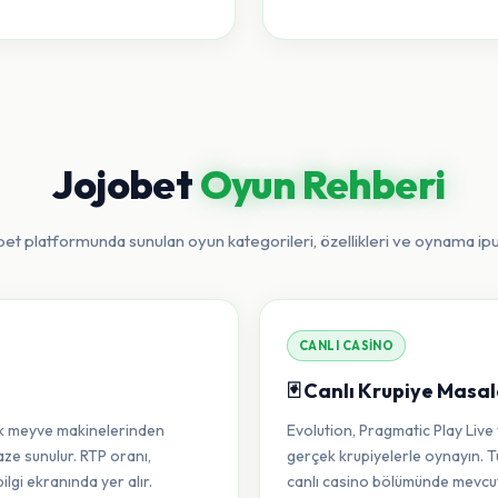
Jojobet
Oyun Rehberi
bet platformunda sunulan oyun kategorileri, özellikleri ve oynama ipuç
CANLI CASINO
🃏 Canlı Krupiye Masal
sik meyve makinelerinden
Evolution, Pragmatic Play Live 
ze sunulur. RTP oranı,
gerçek krupiyelerle oynayın. T
lgi ekranında yer alır.
canlı casino bölümünde mevcut