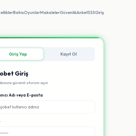
ellikler
Bahis
Oyunlar
Makaleler
Güvenlik
Anket
SSS
Giriş
Giriş Yap
Kayıt Ol
obet Giriş
bınıza güvenli oturum açın
anıcı Adı veya E-posta
e