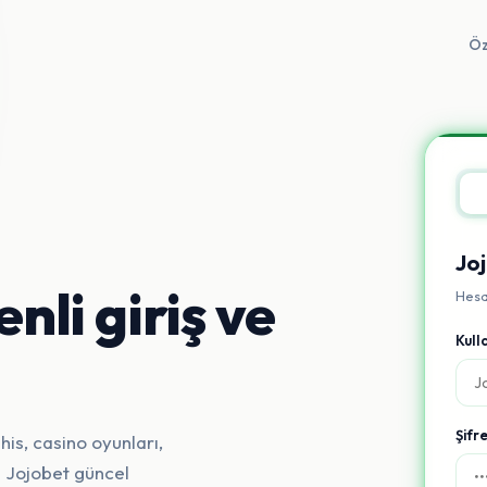
Öz
Joj
enli giriş ve
Hesa
Kull
Şifr
his, casino oyunları,
i Jojobet güncel