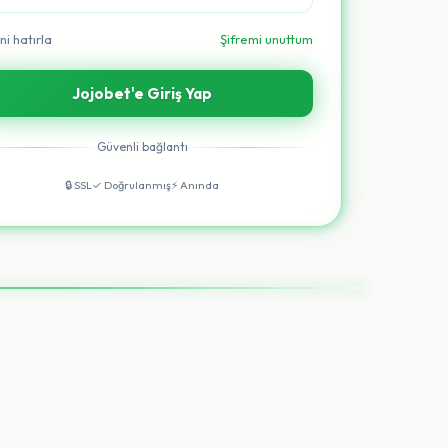
ni hatırla
Şifremi unuttum
Jojobet'e Giriş Yap
Güvenli bağlantı
🔒 SSL
✓ Doğrulanmış
⚡ Anında