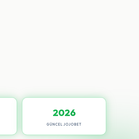
2026
GÜNCEL JOJOBET