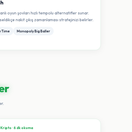
sh
lı oyun şovları hızlı tempolu alternatifler sunar.
dikçe nakit çıkış zamanlaması stratejinizi belirler.
y Time
Monopoly Big Baller
ler
er.
Kripto · 6 dk okuma