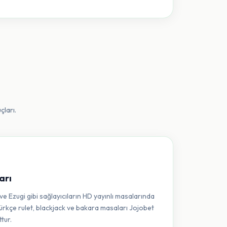
ları.
arı
ve Ezugi gibi sağlayıcıların HD yayınlı masalarında
ürkçe rulet, blackjack ve bakara masaları Jojobet
tur.