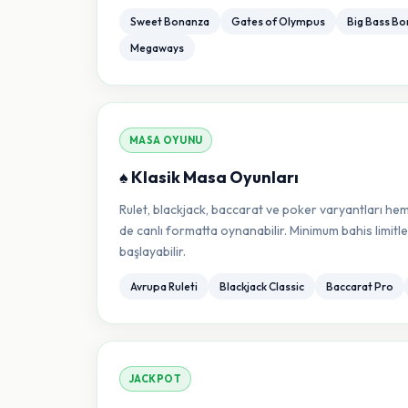
Sweet Bonanza
Gates of Olympus
Big Bass B
Megaways
MASA OYUNU
♠️ Klasik Masa Oyunları
Rulet, blackjack, baccarat ve poker varyantları he
de canlı formatta oynanabilir. Minimum bahis limitl
başlayabilir.
Avrupa Ruleti
Blackjack Classic
Baccarat Pro
JACKPOT