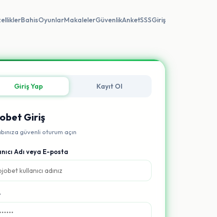
ellikler
Bahis
Oyunlar
Makaleler
Güvenlik
Anket
SSS
Giriş
Giriş Yap
Kayıt Ol
obet Giriş
bınıza güvenli oturum açın
anıcı Adı veya E-posta
e