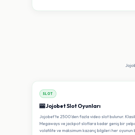
Jojo
SLOT
🎰 Jojobet Slot Oyunları
Jojobet'te 2500'den fazla video slot bulunur. Kla
Megaways ve jackpot slotlara kadar geniş bir yelpa
volatilite ve maksimum kazanç bilgileri her oyunun bi