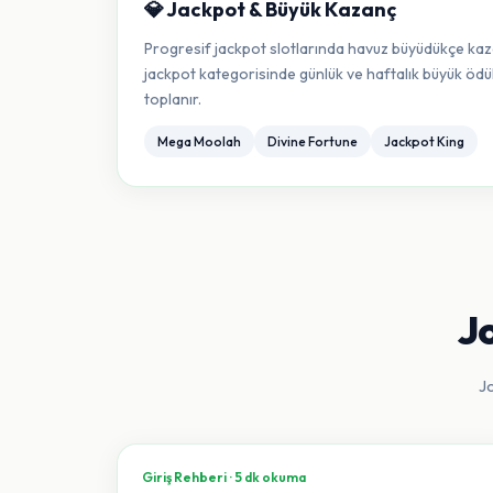
💎 Jackpot & Büyük Kazanç
Progresif jackpot slotlarında havuz büyüdükçe kaz
jackpot kategorisinde günlük ve haftalık büyük ödüll
toplanır.
Mega Moolah
Divine Fortune
Jackpot King
J
Jo
Giriş Rehberi · 5 dk okuma