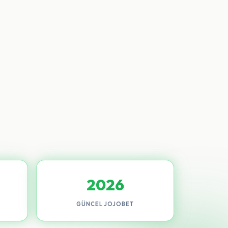
2026
GÜNCEL JOJOBET