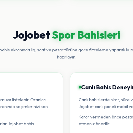
Jojobet
Spor Bahisleri
bahis ekranında lig, saat ve pazar türüne göre filtreleme yaparak k
hazırlayın.
Canlı Bahis Deneyi
nuva listelenir. Oranları
Canlı bahislerde skor, süre v
ekranında seçimlerinizi son
Jojobet canlı paneli mobil ve
Karar vermeden önce pazar tü
rlar Jojobet bahis
etmeniz önerilir.