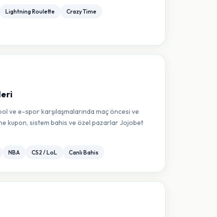
Lightning Roulette
Crazy Time
leri
ybol ve e-spor karşılaşmalarında maç öncesi ve
ne kupon, sistem bahis ve özel pazarlar Jojobet
NBA
CS2 / LoL
Canlı Bahis