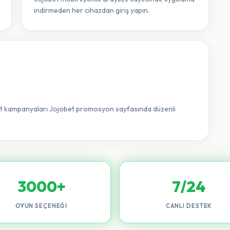
indirmeden her cihazdan giriş yapın.
kat kampanyaları Jojobet promosyon sayfasında düzenli
3000+
7/24
OYUN SEÇENEĞI
CANLI DESTEK