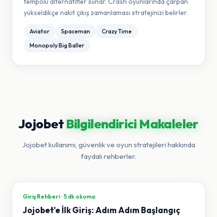
tempolu alternatifler sunar. Crash oyunlarında çarpan
yükseldikçe nakit çıkış zamanlaması stratejinizi belirler.
Aviator
Spaceman
Crazy Time
Monopoly Big Baller
Jojobet
Bilgilendirici Makaleler
Jojobet kullanımı, güvenlik ve oyun stratejileri hakkında
faydalı rehberler.
Giriş Rehberi · 5 dk okuma
Jojobet'e İlk Giriş: Adım Adım Başlangıç