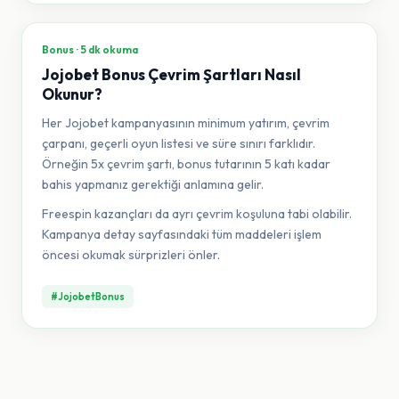
Bonus · 5 dk okuma
Jojobet Bonus Çevrim Şartları Nasıl
Okunur?
Her Jojobet kampanyasının minimum yatırım, çevrim
çarpanı, geçerli oyun listesi ve süre sınırı farklıdır.
Örneğin 5x çevrim şartı, bonus tutarının 5 katı kadar
bahis yapmanız gerektiği anlamına gelir.
Freespin kazançları da ayrı çevrim koşuluna tabi olabilir.
Kampanya detay sayfasındaki tüm maddeleri işlem
öncesi okumak sürprizleri önler.
#JojobetBonus