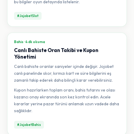
bu bilgiler oyun detayında listelenir.
#JojobetSlot
Bahis · 4 dk okuma
Canlı Bahiste Oran Takibi ve Kupon
Yönetimi
Canlı bahiste oranlar saniyeler içinde değişir. Jojobet
canlı panelinde skor, kırmızı kart ve süre bilgilerini eş
zamanlı takip ederek daha bilinçli karar verebilirsiniz.
Kupon hazırlarken toplam oranı, bahis tutarını ve olası
kazancı onay ekranında son kez kontrol edin. Acele
kararlar yerine pazar türünü anlamak uzun vadede daha
sağlıklıdır.
#JojobetBahis