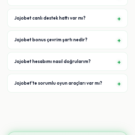
Jojobet canlı destek hattı var mı?
Jojobet bonus çevrim şartı nedir?
Jojobet hesabımı nasıl doğrularım?
Jojobet'te sorumlu oyun araçları var mı?