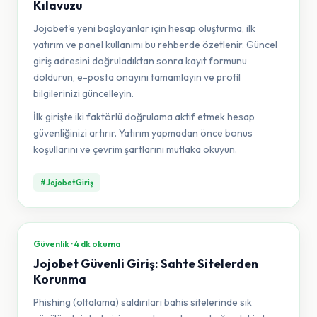
Kılavuzu
Jojobet'e yeni başlayanlar için hesap oluşturma, ilk
yatırım ve panel kullanımı bu rehberde özetlenir. Güncel
giriş adresini doğruladıktan sonra kayıt formunu
doldurun, e-posta onayını tamamlayın ve profil
bilgilerinizi güncelleyin.
İlk girişte iki faktörlü doğrulama aktif etmek hesap
güvenliğinizi artırır. Yatırım yapmadan önce bonus
koşullarını ve çevrim şartlarını mutlaka okuyun.
#JojobetGiriş
Güvenlik · 4 dk okuma
Jojobet Güvenli Giriş: Sahte Sitelerden
Korunma
Phishing (oltalama) saldırıları bahis sitelerinde sık