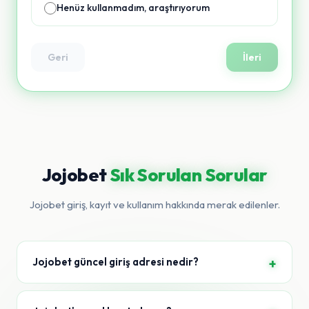
Henüz kullanmadım, araştırıyorum
Geri
İleri
Jojobet
Sık Sorulan Sorular
Jojobet giriş, kayıt ve kullanım hakkında merak edilenler.
Jojobet güncel giriş adresi nedir?