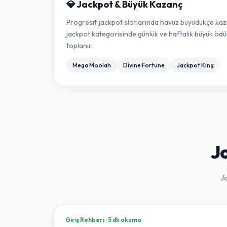
💎 Jackpot & Büyük Kazanç
Progresif jackpot slotlarında havuz büyüdükçe kaz
jackpot kategorisinde günlük ve haftalık büyük ödüll
toplanır.
Mega Moolah
Divine Fortune
Jackpot King
J
Jo
Giriş Rehberi · 5 dk okuma