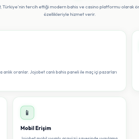
, Türkiye'nin tercih ettiği modern bahis ve casino platformu olarak ö
özellikleriyle hizmet verir.
 anlık oranlar. Jojobet canlı bahis paneli ile maç içi pazarları
📱
Mobil Erişim
Jojobet mobil uyumlu arayüzü sayesinde uygulama