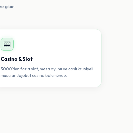
ne çıkan
🎰
Casino & Slot
3000'den fazla slot, masa oyunu ve canlı krupiyeli
masalar Jojobet casino bölümünde.