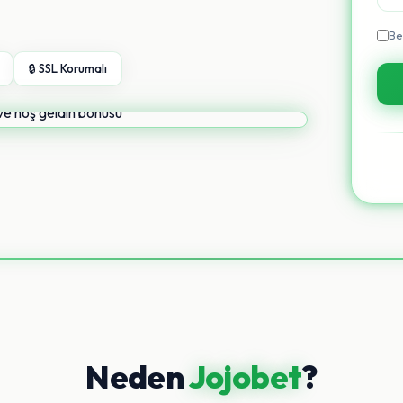
Be
🔒 SSL Korumalı
Neden
Jojobet
?