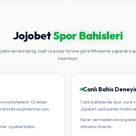
Jojobet
Spor Bahisleri
bahis ekranında lig, saat ve pazar türüne göre filtreleme yaparak k
hazırlayın.
Canlı Bahis Deneyi
nuva listelenir. Oranları
Canlı bahislerde skor, süre v
ekranında seçimlerinizi son
Jojobet canlı paneli mobil ve
Karar vermeden önce pazar tü
rlar Jojobet bahis
etmeniz önerilir.