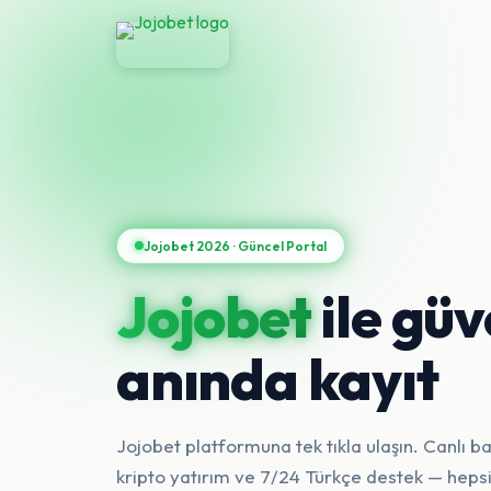
Jojobet 2026 · Güncel Portal
Jojobet
ile güv
anında kayıt
Jojobet platformuna tek tıkla ulaşın. Canlı ba
kripto yatırım ve 7/24 Türkçe destek — heps