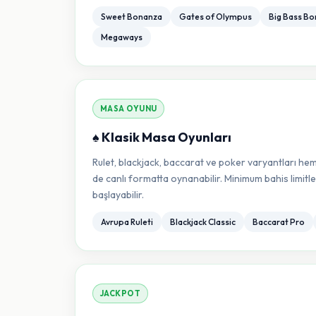
Sweet Bonanza
Gates of Olympus
Big Bass B
Megaways
MASA OYUNU
♠️ Klasik Masa Oyunları
Rulet, blackjack, baccarat ve poker varyantları he
de canlı formatta oynanabilir. Minimum bahis limitl
başlayabilir.
Avrupa Ruleti
Blackjack Classic
Baccarat Pro
JACKPOT