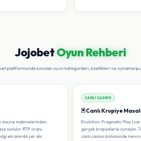
Jojobet
Oyun Rehberi
bet platformunda sunulan oyun kategorileri, özellikleri ve oynama ipuç
CANLI CASINO
🃏 Canlı Krupiye Masal
sik meyve makinelerinden
Evolution, Pragmatic Play Live 
ze sunulur. RTP oranı,
gerçek krupiyelerle oynayın. T
lgi ekranında yer alır.
canlı casino bölümünde mevcut