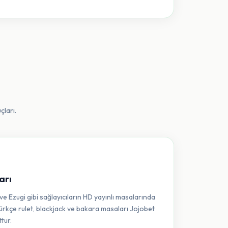
ları.
arı
ve Ezugi gibi sağlayıcıların HD yayınlı masalarında
ürkçe rulet, blackjack ve bakara masaları Jojobet
tur.