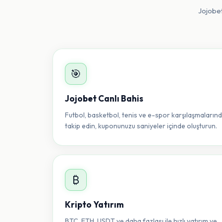
Jojobet
🎯
Jojobet Canlı Bahis
Futbol, basketbol, tenis ve e-spor karşılaşmalarında
takip edin, kuponunuzu saniyeler içinde oluşturun.
₿
Kripto Yatırım
BTC, ETH, USDT ve daha fazlası ile hızlı yatırım ve