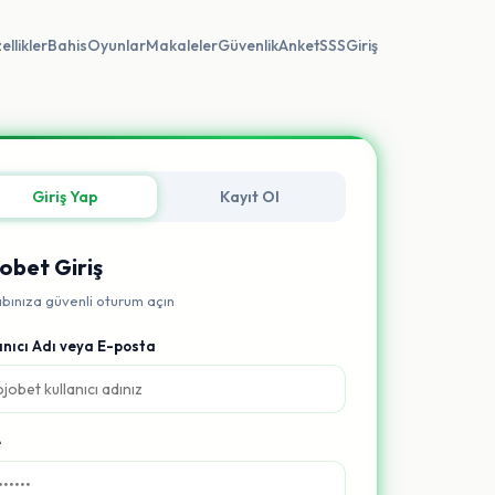
ellikler
Bahis
Oyunlar
Makaleler
Güvenlik
Anket
SSS
Giriş
Giriş Yap
Kayıt Ol
obet Giriş
bınıza güvenli oturum açın
anıcı Adı veya E-posta
e