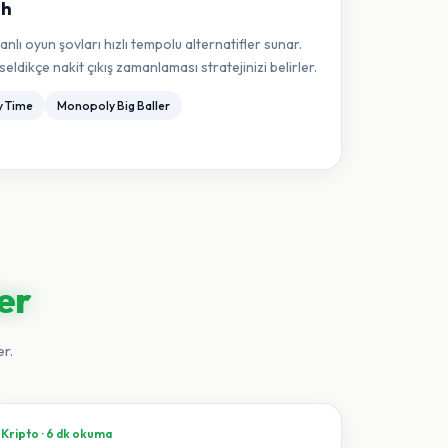
sh
lı oyun şovları hızlı tempolu alternatifler sunar.
dikçe nakit çıkış zamanlaması stratejinizi belirler.
y Time
Monopoly Big Baller
ler
er.
Kripto · 6 dk okuma