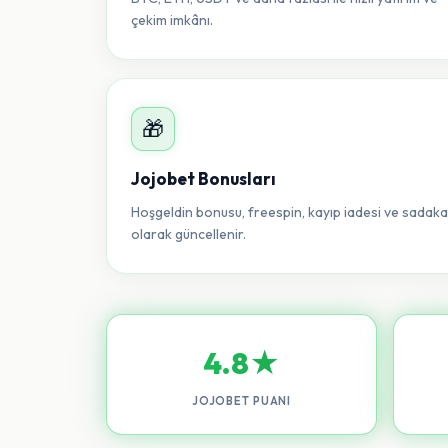
çekim imkânı.
🎁
Jojobet Bonusları
Hoşgeldin bonusu, freespin, kayıp iadesi ve sada
olarak güncellenir.
4.8★
JOJOBET PUANI